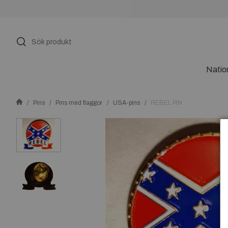
Natio
Pins
Pins med flaggor
USA-pins
REBEL PIN