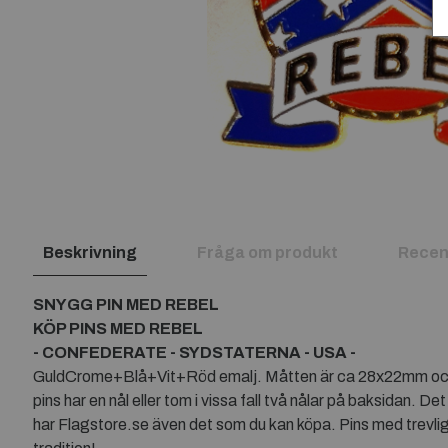
Beskrivning
Fråga om produkt
Recen
SNYGG PIN MED REBEL
KÖP PINS MED REBEL
- CONFEDERATE - SYDSTATERNA - USA -
GuldCrome+Blå+Vit+Röd emalj. Måtten är ca 28x22mm och bild
pins har en nål eller tom i vissa fall två nålar på baksidan. De
har Flagstore.se även det som du kan köpa. Pins med trevlig