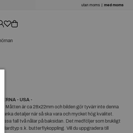
utan moms
med moms
hörnan
ERNA - USA -
 Måtten är ca 28x22mm och bilden gör tyvärr inte denna
, blanka detaljer när så ska vara och mycket hög kvalitet.
i vissa fall två nålar på baksidan. Det medföljer som brukligt
andardtyp s.k. butterflykoppling. Vill du uppgradera till