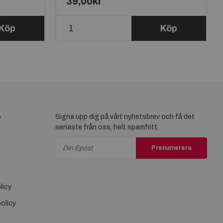
39,00kr
Köp
Köp
e
Signa upp dig på vårt nyhetsbrev och få det
senaste från oss, helt spamfritt.
Prenumerera
licy
olicy