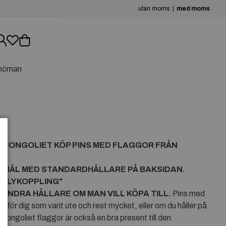
utan moms
med moms
hörnan
N
N
MONGOLIET
KÖP PINS MED FLAGGOR FRÅN
R NÅL MED STANDARDHÅLLARE PÅ BAKSIDAN.
RFLYKOPPLING"
ANDRA HÅLLARE OM MAN VILL KÖPA TILL.
Pins med
 för dig som varit ute och rest mycket, eller om du håller på
 Mongoliet flaggor är också en bra present till den