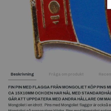
Beskrivning
Fråga om produkt
Recen
FIN PIN MED FLAGGA FRÅN
MONGOLIET
KÖP PINS 
CA 15X10MM OCH DEN HAR NÅL MED STANDARDHÅ
GÅR ATT UPPDATERA MED ANDRA HÅLLARE OM MAN 
Mongoliet i en idrott. Pins med Mongoliet flaggor är också 
Mongoliet på personalens kläder. Pins med Mongoliet nat