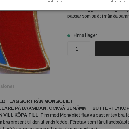
med moms
utlandsfödde. Företag som får
utan moms
nationsflagga från Mongoliet 
passar som sagt i många sa
Finns i lager
sioner
MED FLAGGOR FRÅN
MONGOLIET
LLARE PÅ BAKSIDAN. OCKSÅ BENÄMNT "BUTTERFLYKO
VILL KÖPA TILL.
Pins med Mongoliet flagga passar tex bra för
en bra present till den utlandsfödde. Företag som får utlandsgäs
ionsflaggor passar som sagt i många sammanhang!