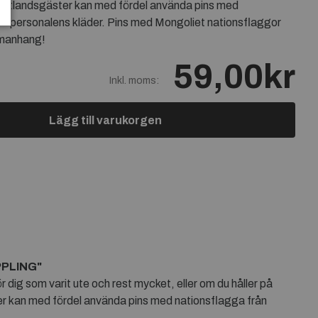
 utlandsgäster kan med fördel använda pins med
på personalens kläder. Pins med Mongoliet nationsflaggor
mmanhang!
59,00kr
Inkl. moms:
Lägg till varukorgen
PPLING"
 dig som varit ute och rest mycket, eller om du håller på
ter kan med fördel använda pins med nationsflagga från