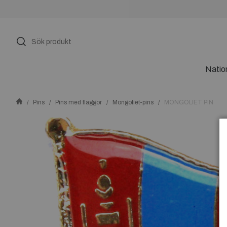
Natio
Pins
Pins med flaggor
Mongoliet-pins
MONGOLIET PIN