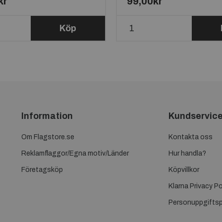
kr
99,00kr
Köp
Information
Kundservic
Om Flagstore.se
Kontakta oss
Reklamflaggor/Egna motiv/Länder
Hur handla?
Företagsköp
Köpvillkor
Klarna Privacy Po
Personuppgiftsp