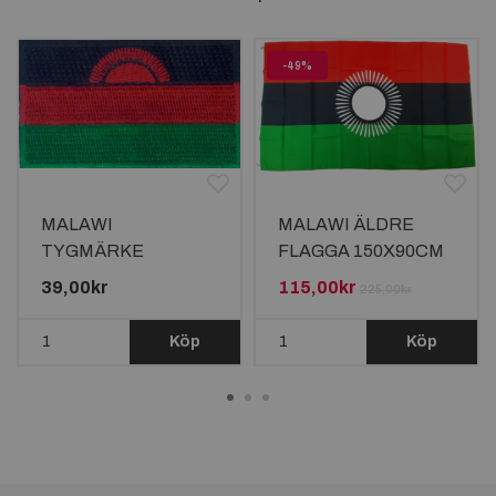
-49%
MALAWI
MALAWI ÄLDRE
TYGMÄRKE
FLAGGA 150X90CM
65x38mm
39,00kr
115,00kr
225,00kr
Köp
Köp