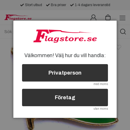
Stort utbud
Bra priser
1-4 dagars leveranstid
Välkommen! Välj hur du vill handla:
Privatperson
med moms
Företag
utan moms