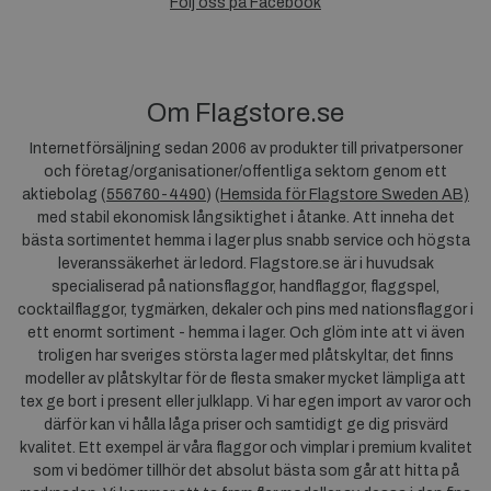
Följ oss på Facebook
Om Flagstore.se
Internetförsäljning sedan 2006 av produkter till privatpersoner
och företag/organisationer/offentliga sektorn genom ett
aktiebolag (
556760-4490
) (
Hemsida för Flagstore Sweden AB)
med stabil ekonomisk långsiktighet i åtanke. Att inneha det
bästa sortimentet hemma i lager plus snabb service och högsta
leveranssäkerhet är ledord. Flagstore.se är i huvudsak
specialiserad på nationsflaggor, handflaggor, flaggspel,
cocktailflaggor, tygmärken, dekaler och pins med nationsflaggor i
ett enormt sortiment - hemma i lager. Och glöm inte att vi även
troligen har sveriges största lager med plåtskyltar, det finns
modeller av plåtskyltar för de flesta smaker mycket lämpliga att
tex ge bort i present eller julklapp. Vi har egen import av varor och
därför kan vi hålla låga priser och samtidigt ge dig prisvärd
kvalitet. Ett exempel är våra flaggor och vimplar i premium kvalitet
som vi bedömer tillhör det absolut bästa som går att hitta på