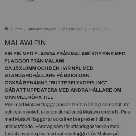
Pins
Pins med flaggor
Malawi-pins
MALAWI PIN
MALAWI PIN
FIN PIN MED FLAGGA FRÅN
MALAWI
KÖP PINS MED
FLAGGOR FRÅN
MALAWI
CA 15X10MM OCH DEN HAR NÅL MED
STANDARDHÅLLARE PÅ BAKSIDAN.
OCKSÅ BENÄMNT "BUTTERFLYKOPPLING"
GÅR ATT UPPDATERA MED ANDRA HÅLLARE OM
MAN VILL KÖPA TILL
Pins med Malawi flagga passar tex bra för dig som varit ute
och rest mycket, eller om du håller på Malawi i en idrott. Pins
med Malawi flaggor är också en bra present till den
utlandsfödde. Företag som får utlandsgäster kan med
fördel använda pins med nationsflagga från Malawi på