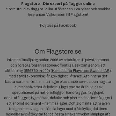
Flagstore - Din expert på flaggor online
Stort utbud av flaggor i olika utföranden. Bra priser och snabba
leveranser. Välkommen till Flagstore!
Följ oss på Facebook
Om Flagstore.se
Internetförsäljning sedan 2006 av produkter till privatpersoner
och företag/organisationer/offentliga sektorn genom ett
aktiebolag (
556760-4490
) (
Hemsida för Flagstore Sweden AB)
med stabil ekonomisk långsiktighet i åtanke. Att inneha det
bästa sortimentet hemma i lager plus snabb service och högsta
leveranssäkerhet är ledord. Flagstore.se är i huvudsak
specialiserad på nationsflaggor, handflaggor, flaggspel,
cocktailflaggor, tygmärken, dekaler och pins med nationsflaggor i
ett enormt sortiment - hemma i lager. Och glöm inte att vi även
troligen har sveriges största lager med plåtskyltar, det finns
modeller av plåtskyltar för de flesta smaker mycket lämpliga att