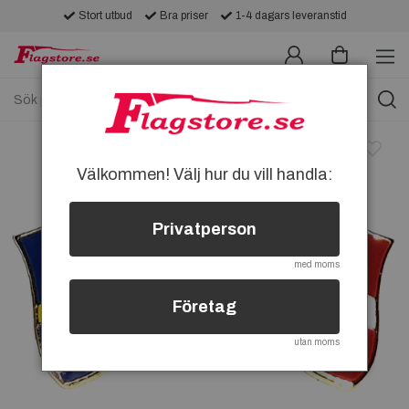
Stort utbud
Bra priser
1-4 dagars leveranstid
Välkommen! Välj hur du vill handla:
Privatperson
med moms
Företag
utan moms