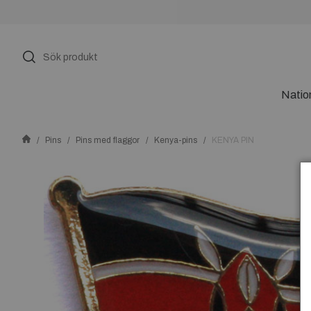
Natio
Pins
Pins med flaggor
Kenya-pins
KENYA PIN