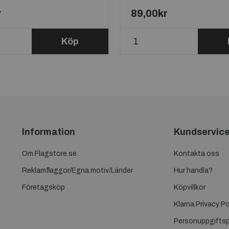
r
89,00kr
Köp
Information
Kundservic
Om Flagstore.se
Kontakta oss
Reklamflaggor/Egna motiv/Länder
Hur handla?
Företagsköp
Köpvillkor
Klarna Privacy Po
Personuppgiftsp