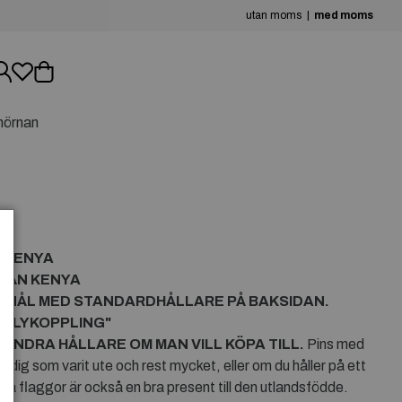
utan moms
med moms
hörnan
N KENYA
FRÅN KENYA
R NÅL MED STANDARDHÅLLARE PÅ BAKSIDAN.
RFLYKOPPLING"
ANDRA HÅLLARE OM MAN VILL KÖPA TILL.
Pins med
 dig som varit ute och rest mycket, eller om du håller på ett
ya flaggor är också en bra present till den utlandsfödde.