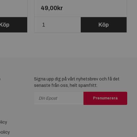
49,00kr
Köp
Köp
e
Signa upp dig på vårt nyhetsbrev och få det
senaste från oss, helt spamfritt.
Prenumerera
licy
olicy