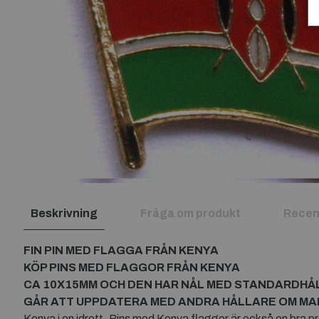
Beskrivning
Fråga om produkt
Recen
FIN PIN MED FLAGGA FRÅN KENYA
KÖP PINS MED FLAGGOR FRÅN KENYA
CA 10X15MM OCH DEN HAR NÅL MED STANDARDHÅ
GÅR ATT UPPDATERA MED ANDRA HÅLLARE OM MAN 
Kenya i en idrott. Pins med Kenya flaggor är också en bra 