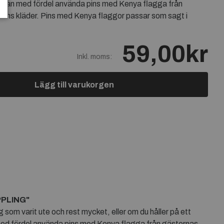
 kan med fördel använda pins med Kenya flagga från
ens kläder. Pins med Kenya flaggor passar som sagt i
59,00kr
Inkl. moms:
Lägg till varukorgen
PPLING"
som varit ute och rest mycket, eller om du håller på ett
 med fördel använda pins med Kenya flagga från gästernas