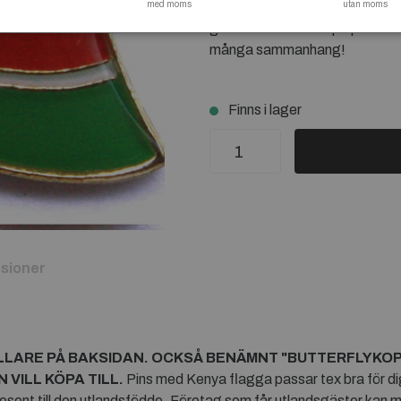
med moms
Företag som får utlandsgäster
utan moms
gästernas hemland på personal
många sammanhang!
Finns i lager
sioner
LLARE PÅ BAKSIDAN. OCKSÅ BENÄMNT "BUTTERFLYKO
VILL KÖPA TILL.
Pins med Kenya flagga passar tex bra för dig 
present till den utlandsfödde. Företag som får utlandsgäster kan