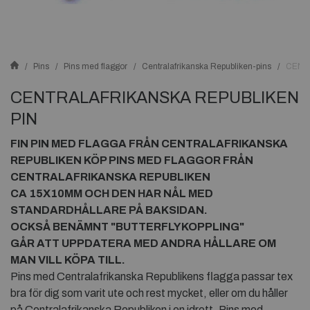
Pins
Pins med flaggor
Centralafrikanska Republiken-pins
CENT
CENTRALAFRIKANSKA REPUBLIKEN
PIN
FIN PIN MED FLAGGA FRÅN
CENTRALAFRIKANSKA
REPUBLIKEN
KÖP PINS MED FLAGGOR FRÅN
CENTRALAFRIKANSKA REPUBLIKEN
CA 15X10MM OCH DEN HAR NÅL MED
STANDARDHÅLLARE PÅ BAKSIDAN.
OCKSÅ BENÄMNT "BUTTERFLYKOPPLING"
GÅR ATT UPPDATERA MED ANDRA HÅLLARE OM
MAN VILL KÖPA TILL.
Pins med Centralafrikanska Republikens flagga passar tex
bra för dig som varit ute och rest mycket, eller om du håller
på Centralafrikanska Republiken i en idrott. Pins med