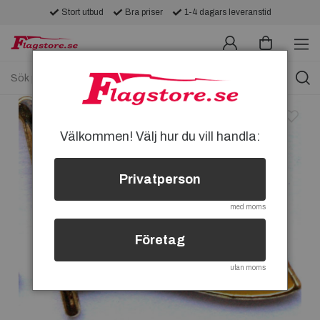
Stort utbud
Bra priser
1-4 dagars leveranstid
Välkommen! Välj hur du vill handla:
Privatperson
med moms
Företag
utan moms