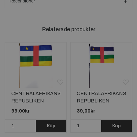
Recensioner
Relaterade produkter
A
CENTRALAFRIKANSKA
CENTRALAFRIKANSKA
REPUBLIKEN
REPUBLIKEN
HANDFLAGGA
HANDFLAGGA
99,00kr
39,00kr
45X30CM
15X10CM
Köp
Köp