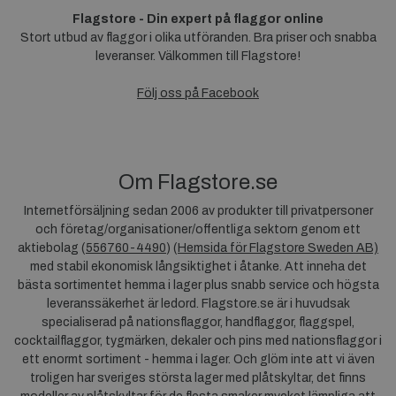
Flagstore - Din expert på flaggor online
Stort utbud av flaggor i olika utföranden. Bra priser och snabba
leveranser. Välkommen till Flagstore!
Följ oss på Facebook
Om Flagstore.se
Internetförsäljning sedan 2006 av produkter till privatpersoner
och företag/organisationer/offentliga sektorn genom ett
aktiebolag (
556760-4490
) (
Hemsida för Flagstore Sweden AB)
med stabil ekonomisk långsiktighet i åtanke. Att inneha det
bästa sortimentet hemma i lager plus snabb service och högsta
leveranssäkerhet är ledord. Flagstore.se är i huvudsak
specialiserad på nationsflaggor, handflaggor, flaggspel,
cocktailflaggor, tygmärken, dekaler och pins med nationsflaggor i
ett enormt sortiment - hemma i lager. Och glöm inte att vi även
troligen har sveriges största lager med plåtskyltar, det finns