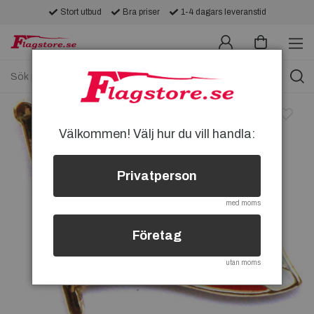
Stort utbud
Bra priser
1-4 dagars leveranstid
Välkommen! Välj hur du vill handla:
Privatperson
med moms
Företag
utan moms