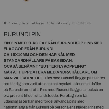
Pins
Pins med flaggor
Burundi-pins
BURUNDI PIN
BURUNDI PIN
FIN PIN MED FLAGGA FRÅN
BURUNDI
KÖP PINS MED
FLAGGOR FRÅN
BURUNDI
CA 15X10MM OCH DEN HAR NÅL MED
STANDARDHÅLLARE PÅ BAKSIDAN.
OCKSÅ BENÄMNT "BUTTERFLYKOPPLING"
GÅR ATT UPPDATERA MED ANDRA HÅLLARE OM
MAN VILL KÖPA TILL.
Pins med Burundi flagga passar tex
bra för dig som varit ute och rest mycket, eller om du håller
på Burundi i en idrott. Pins med Burundi flaggor är också en
bra present till den utlandsfödde. Företag som får
utlandsgäster kan med fördel använda pins med
nationsflagga från Burundi på personalens kläder. Pins med