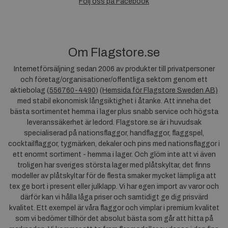
Följ oss på Facebook
Om Flagstore.se
Internetförsäljning sedan 2006 av produkter till privatpersoner
och företag/organisationer/offentliga sektorn genom ett
aktiebolag (
556760-4490
) (
Hemsida för Flagstore Sweden AB)
med stabil ekonomisk långsiktighet i åtanke. Att inneha det
bästa sortimentet hemma i lager plus snabb service och högsta
leveranssäkerhet är ledord. Flagstore.se är i huvudsak
specialiserad på nationsflaggor, handflaggor, flaggspel,
cocktailflaggor, tygmärken, dekaler och pins med nationsflaggor i
ett enormt sortiment - hemma i lager. Och glöm inte att vi även
troligen har sveriges största lager med plåtskyltar, det finns
modeller av plåtskyltar för de flesta smaker mycket lämpliga att
tex ge bort i present eller julklapp. Vi har egen import av varor och
därför kan vi hålla låga priser och samtidigt ge dig prisvärd
kvalitet. Ett exempel är våra flaggor och vimplar i premium kvalitet
som vi bedömer tillhör det absolut bästa som går att hitta på