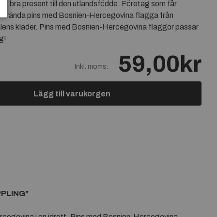
n bra present till den utlandsfödde. Företag som får
 använda pins med Bosnien-Hercegovina flagga från
lens kläder. Pins med Bosnien-Hercegovina flaggor passar
g!
59,00kr
Inkl. moms:
Lägg till varukorgen
PPLING"
ercegovina i en idrott. Pins med Bosnien-Hercegovina