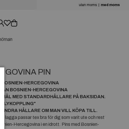
utan moms
med moms
hörnan
EGOVINA PIN
ÅN BOSNIEN-HERCEGOVINA
FRÅN BOSNIEN-HERCEGOVINA
R NÅL MED STANDARDHÅLLARE PÅ BAKSIDAN.
RFLYKOPPLING"
ANDRA HÅLLARE OM MAN VILL KÖPA TILL.
lagga passar tex bra för dig som varit ute och rest
Bosnien-Hercegovina i en idrott. Pins med Bosnien-