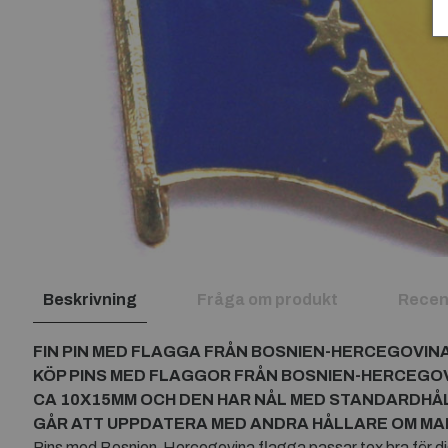
Beskrivning
Fråga om produkt
Recen
FIN PIN MED FLAGGA FRÅN BOSNIEN-HERCEGOVIN
KÖP PINS MED FLAGGOR FRÅN BOSNIEN-HERCEGO
CA 10X15MM OCH DEN HAR NÅL MED STANDARDHÅ
GÅR ATT UPPDATERA MED ANDRA HÅLLARE OM MAN 
Pins med Bosnien-Hercegovina flagga passar tex bra för dig