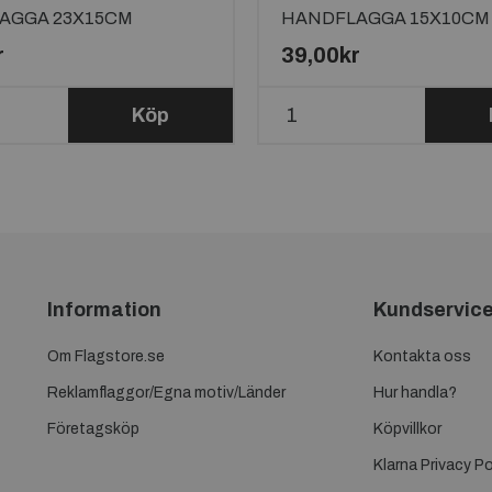
AGGA 23X15CM
HANDFLAGGA 15X10CM
r
39,00kr
Köp
Information
Kundservic
Om Flagstore.se
Kontakta oss
Reklamflaggor/Egna motiv/Länder
Hur handla?
Företagsköp
Köpvillkor
Klarna Privacy Po