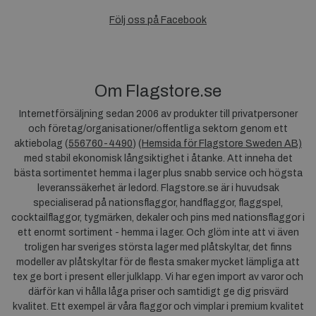
Följ oss på Facebook
Om Flagstore.se
Internetförsäljning sedan 2006 av produkter till privatpersoner
och företag/organisationer/offentliga sektorn genom ett
aktiebolag (
556760-4490
) (
Hemsida för Flagstore Sweden AB)
med stabil ekonomisk långsiktighet i åtanke. Att inneha det
bästa sortimentet hemma i lager plus snabb service och högsta
leveranssäkerhet är ledord. Flagstore.se är i huvudsak
specialiserad på nationsflaggor, handflaggor, flaggspel,
cocktailflaggor, tygmärken, dekaler och pins med nationsflaggor i
ett enormt sortiment - hemma i lager. Och glöm inte att vi även
troligen har sveriges största lager med plåtskyltar, det finns
modeller av plåtskyltar för de flesta smaker mycket lämpliga att
tex ge bort i present eller julklapp. Vi har egen import av varor och
därför kan vi hålla låga priser och samtidigt ge dig prisvärd
kvalitet. Ett exempel är våra flaggor och vimplar i premium kvalitet