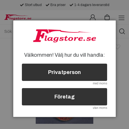
Stort utbud
Bra priser
1-4 dagars leveranstid
Välkommen! Välj hur du vill handla:
Privatperson
med moms
Företag
utan moms