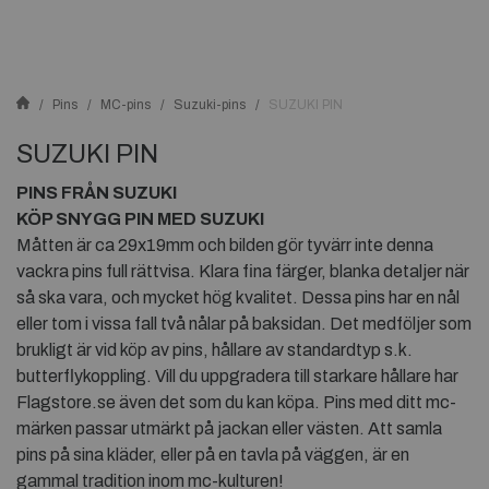
Pins
MC-pins
Suzuki-pins
SUZUKI PIN
SUZUKI PIN
PINS FRÅN SUZUKI
KÖP SNYGG PIN MED SUZUKI
Måtten är ca 29x19mm och bilden gör tyvärr inte denna
vackra pins full rättvisa. Klara fina färger, blanka detaljer när
så ska vara, och mycket hög kvalitet. Dessa pins har en nål
eller tom i vissa fall två nålar på baksidan. Det medföljer som
brukligt är vid köp av pins, hållare av standardtyp s.k.
butterflykoppling. Vill du uppgradera till starkare hållare har
Flagstore.se även det som du kan köpa. Pins med ditt mc-
märken passar utmärkt på jackan eller västen. Att samla
pins på sina kläder, eller på en tavla på väggen, är en
gammal tradition inom mc-kulturen!