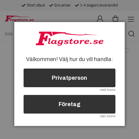
Stort utbud
Bra priser
1-4 dagars leveranstid
Välkommen! Välj hur du vill handla:
Privatperson
med moms
Företag
utan moms