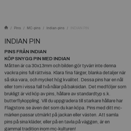
Pins
MC-pins
Indian-pins
INDIAN PIN
INDIAN PIN
PINS FRÅN INDIAN
KÖP SNYGG PIN MED INDIAN
Måtten är ca 30x13mm och bilden gör tyvärr inte denna
vackra pins full rättvisa. Klara fina färger, blanka detaljer när
så ska vara, och mycket hög kvalitet. Dessa pins har en nål
eller tom i vissa fall två nålar på baksidan. Det medföljer som
brukligt är vid köp av pins, hållare av standardtyp s.k.
butterflykoppling. Vill du uppgradera till starkare hållare har
Flagstore.se även det som du kan köpa. Pins med ditt mc-
märken passar utmärkt på jackan eller västen. Att samla
pins på sina kläder, eller på en tavla på väggen, är en
gammal tradition inom mc-kulturen!