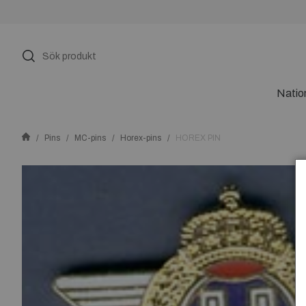
Natio
Pins
MC-pins
Horex-pins
HOREX PIN