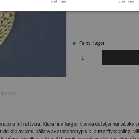
med moms
jackan eller västen. Att samla 
utan moms
tradition inom mc-kulturen!
Finns i lager
sioner
ins full rättvisa. Klara fina färger, blanka detaljer när så ska v
r vid köp av pins, hållare av standardtyp s.k. butterflykoppling. Vi
 på jackan eller västen. Att samla pins på sina kläder, eller på 