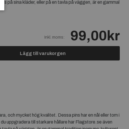
pins på sina kläder, eller på en tavla på väggen, är en gammal
99,00kr
Inkl. moms:
Lägg till varukorgen
ara, och mycket hög kvalitet. Dessa pins har en nål eller tom i
ll du uppgradera till starkare hållare har Flagstore.se även
en tavla på väggen, är en gammal tradition inom mc-kulturen!