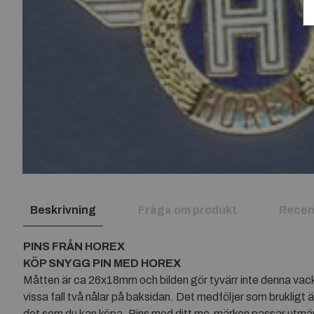
Beskrivning
Fråga om produkt
Recen
PINS FRÅN HOREX
KÖP SNYGG PIN MED HOREX
Måtten är ca 26x18mm och bilden gör tyvärr inte denna vackra p
vissa fall två nålar på baksidan. Det medföljer som brukligt ä
det som du kan köpa. Pins med ditt mc-märken passar utmärkt