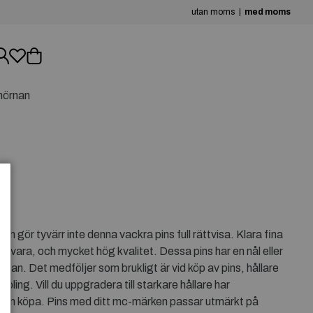
utan moms
med moms
hörnan
EX
 gör tyvärr inte denna vackra pins full rättvisa. Klara fina
ka vara, och mycket hög kvalitet. Dessa pins har en nål eller
ksidan. Det medföljer som brukligt är vid köp av pins, hållare
pling. Vill du uppgradera till starkare hållare har
kan köpa. Pins med ditt mc-märken passar utmärkt på