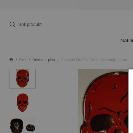
Natio
Pins
Döskalle-pins
Döskalle Pin 25x17mm röd emalj + krom