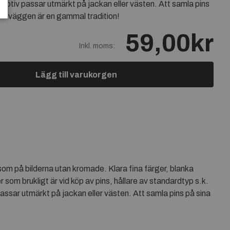
 motiv passar utmärkt på jackan eller västen. Att samla pins
a på väggen är en gammal tradition!
59,00kr
Inkl. moms:
Lägg till varukorgen
som på bilderna utan kromade. Klara fina färger, blanka
r som brukligt är vid köp av pins, hållare av standardtyp s.k.
passar utmärkt på jackan eller västen. Att samla pins på sina