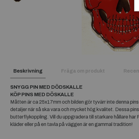
Beskrivning
Fråga om produkt
Recen
SNYGG PIN MED DÖDSKALLE
KÖP PINS MED DÖSKALLE
Måtten är ca 25x17mm och bilden gör tyvärr inte denna pins 
detaljer när så ska vara och mycket hög kvalitet. Dessa pins h
butterflykoppling. Vill du uppgradera till starkare hållare h
kläder eller på en tavla på väggen är en gammal tradition!