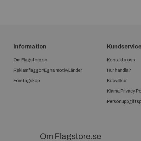
Information
Kundservic
Om Flagstore.se
Kontakta oss
Reklamflaggor/Egna motiv/Länder
Hur handla?
Företagsköp
Köpvillkor
Klarna Privacy Po
Personuppgiftsp
Om Flagstore.se