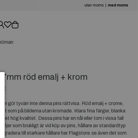
utan moms
med moms
hörnan
x17mm röd emalj + krom
LLE
n gör tyvärr inte denna pins rättvisa. Röd emalj + crome,
 ut som på bilderna utan kromade. Klara fina färger, blanka
ket hög kvalitet. Dessa pins har en nål eller tom i vissa fall
öljer som brukligt är vid köp av pins, hållare av standardtyp
uppgradera till starkare hållare har Flagstore.se även det som