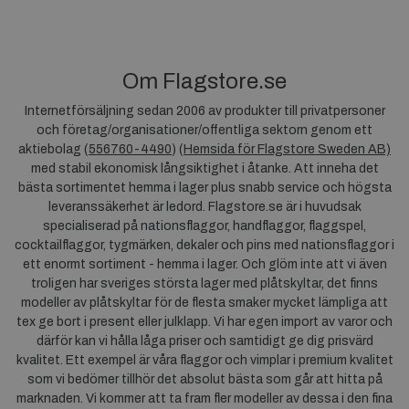
Om Flagstore.se
Internetförsäljning sedan 2006 av produkter till privatpersoner
och företag/organisationer/offentliga sektorn genom ett
aktiebolag (
556760-4490
) (
Hemsida för Flagstore Sweden AB)
med stabil ekonomisk långsiktighet i åtanke. Att inneha det
bästa sortimentet hemma i lager plus snabb service och högsta
leveranssäkerhet är ledord. Flagstore.se är i huvudsak
specialiserad på nationsflaggor, handflaggor, flaggspel,
cocktailflaggor, tygmärken, dekaler och pins med nationsflaggor i
ett enormt sortiment - hemma i lager. Och glöm inte att vi även
troligen har sveriges största lager med plåtskyltar, det finns
modeller av plåtskyltar för de flesta smaker mycket lämpliga att
tex ge bort i present eller julklapp. Vi har egen import av varor och
därför kan vi hålla låga priser och samtidigt ge dig prisvärd
kvalitet. Ett exempel är våra flaggor och vimplar i premium kvalitet
som vi bedömer tillhör det absolut bästa som går att hitta på
marknaden. Vi kommer att ta fram fler modeller av dessa i den fina