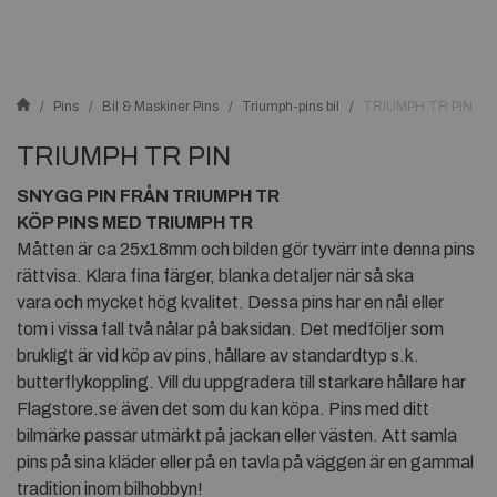
Pins
Bil & Maskiner Pins
Triumph-pins bil
TRIUMPH TR PIN
TRIUMPH TR PIN
SNYGG PIN FRÅN TRIUMPH TR
KÖP PINS MED TRIUMPH TR
Måtten är ca 25x18mm och bilden gör tyvärr inte denna pins
rättvisa. Klara fina färger, blanka detaljer när så ska
vara och mycket hög kvalitet. Dessa pins har en nål eller
tom i vissa fall två nålar på baksidan. Det medföljer som
brukligt är vid köp av pins, hållare av standardtyp s.k.
butterflykoppling. Vill du uppgradera till starkare hållare har
Flagstore.se även det som du kan köpa. Pins med ditt
bilmärke passar utmärkt på jackan eller västen. Att samla
pins på sina kläder eller på en tavla på väggen är en gammal
tradition inom bilhobbyn!