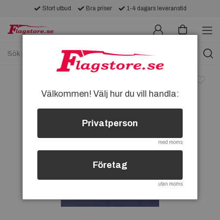
Stort utbud
Bra priser
1-4 dagars leveranstid
Välkommen! Välj hur du vill handla:
Privatperson
med moms
Företag
utan moms