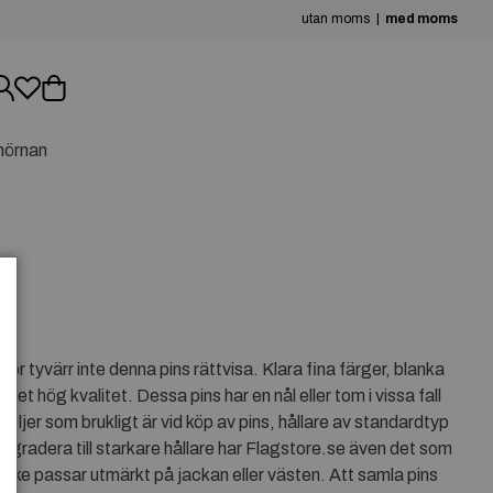
utan moms
med moms
hörnan
r tyvärr inte denna pins rättvisa. Klara fina färger, blanka
ket hög kvalitet. Dessa pins har en nål eller tom i vissa fall
öljer som brukligt är vid köp av pins, hållare av standardtyp
uppgradera till starkare hållare har Flagstore.se även det som
ärke passar utmärkt på jackan eller västen. Att samla pins