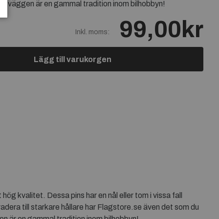
a på väggen är en gammal tradition inom bilhobbyn!
99,00kr
Inkl. moms:
Lägg till varukorgen
ög kvalitet. Dessa pins har en nål eller tom i vissa fall
radera till starkare hållare har Flagstore.se även det som du
gen är en gammal tradition inom bilhobbyn!