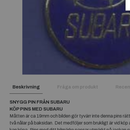
Beskrivning
Fråga om produkt
Recen
SNYGG PIN FRÅN SUBARU
KÖP PINS MED SUBARU
Måtten är ca 19mm och bilden gör tyvärr inte denna pins rättvi
två nålar på baksidan. Det medföljer som brukligt är vid köp a
kan köpa. Pins med ditt bilmärke passar utmärkt på jackan el