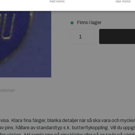
med moms
på sina kläder eller på en tavl
utan moms
Finns i lager
sioner
sa. Klara fina färger, blanka detaljer när så ska vara och mycket h
v pins, hållare av standardtyp s.k. butterflykoppling. Vill du uppg
ler västen. Att samla pins på sina kläder eller på en tavla på väg