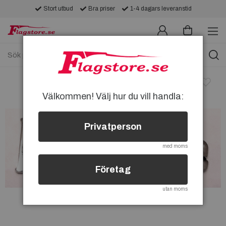
Stort utbud
Bra priser
1-4 dagars leveranstid
Välkommen! Välj hur du vill handla:
Privatperson
med moms
Företag
utan moms