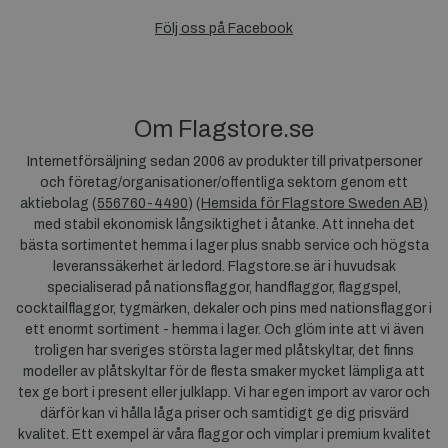
Följ oss på Facebook
Om Flagstore.se
Internetförsäljning sedan 2006 av produkter till privatpersoner
och företag/organisationer/offentliga sektorn genom ett
aktiebolag (
556760-4490
) (
Hemsida för Flagstore Sweden AB)
med stabil ekonomisk långsiktighet i åtanke. Att inneha det
bästa sortimentet hemma i lager plus snabb service och högsta
leveranssäkerhet är ledord. Flagstore.se är i huvudsak
specialiserad på nationsflaggor, handflaggor, flaggspel,
cocktailflaggor, tygmärken, dekaler och pins med nationsflaggor i
ett enormt sortiment - hemma i lager. Och glöm inte att vi även
troligen har sveriges största lager med plåtskyltar, det finns
modeller av plåtskyltar för de flesta smaker mycket lämpliga att
tex ge bort i present eller julklapp. Vi har egen import av varor och
därför kan vi hålla låga priser och samtidigt ge dig prisvärd
kvalitet. Ett exempel är våra flaggor och vimplar i premium kvalitet