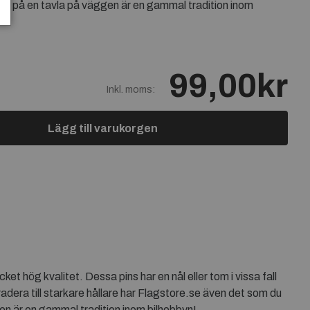
ller på en tavla på väggen är en gammal tradition inom
99,00kr
Inkl. moms:
Lägg till varukorgen
t hög kvalitet. Dessa pins har en nål eller tom i vissa fall
radera till starkare hållare har Flagstore.se även det som du
gen är en gammal tradition inom bilhobbyn!