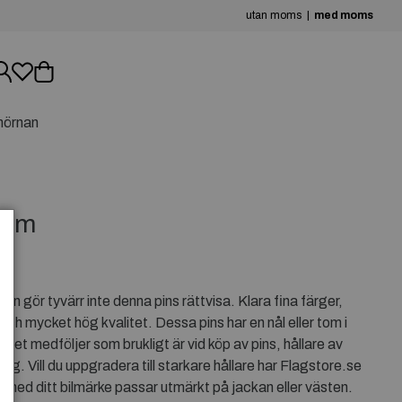
utan moms
med moms
hörnan
7mm
 gör tyvärr inte denna pins rättvisa. Klara fina färger,
och mycket hög kvalitet. Dessa pins har en nål eller tom i
. Det medföljer som brukligt är vid köp av pins, hållare av
ng. Vill du uppgradera till starkare hållare har Flagstore.se
 med ditt bilmärke passar utmärkt på jackan eller västen.