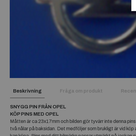
Beskrivning
Fråga om produkt
Recen
SNYGG PIN FRÅN OPEL
KÖP PINS MED OPEL
Måtten är ca 23x17mm och bilden gör tyvärr inte denna pins rät
två nålar på baksidan. Det medföljer som brukligt är vid köp a
kan köpa. Pins med ditt bilmärke passar utmärkt på jackan el