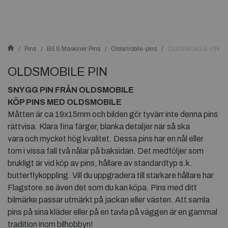
Pins
Bil & Maskiner Pins
Oldsmobile-pins
OLDSMOBILE PIN
OLDSMOBILE PIN
SNYGG PIN FRÅN OLDSMOBILE
KÖP PINS MED OLDSMOBILE
Måtten är ca 19x15mm och bilden gör tyvärr inte denna pins
rättvisa. Klara fina färger, blanka detaljer när så ska
vara och mycket hög kvalitet. Dessa pins har en nål eller
tom i vissa fall två nålar på baksidan. Det medföljer som
brukligt är vid köp av pins, hållare av standardtyp s.k.
butterflykoppling. Vill du uppgradera till starkare hållare har
Flagstore.se även det som du kan köpa. Pins med ditt
bilmärke passar utmärkt på jackan eller västen. Att samla
pins på sina kläder eller på en tavla på väggen är en gammal
tradition inom bilhobbyn!