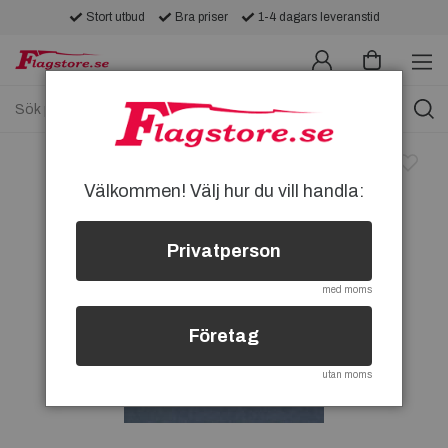
Stort utbud
Bra priser
1-4 dagars leveranstid
Välkommen! Välj hur du vill handla:
Privatperson
med moms
Företag
utan moms