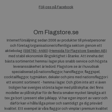
Följ oss på Facebook
Om Flagstore.se
Internetförsäljning sedan 2006 av produkter till privatpersoner
och företag/organisationer/offentliga sektorn genom ett
aktiebolag (
556760-4490
) (
Hemsida för Flagstore Sweden AB)
med stabil ekonomisk långsiktighet i åtanke. Att inneha det
bästa sortimentet hemma i lager plus snabb service och högsta
leveranssäkerhet är ledord. Flagstore.se är i huvudsak
specialiserad på nationsflaggor, handflaggor, flaggspel,
cocktailflaggor, tygmärken, dekaler och pins med nationsflaggor i
ett enormt sortiment - hemma i lager. Och glöm inte att vi även
troligen har sveriges största lager med plåtskyltar, det finns
modeller av plåtskyltar för de flesta smaker mycket lämpliga att
tex ge bort i present eller julklapp. Vi har egen import av varor och
därför kan vi hålla låga priser och samtidigt ge dig prisvärd
kvalitet. Ett exempel är våra flaggor och vimplar i premium kvalitet