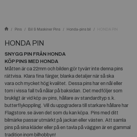
Pins
Bil & Maskiner Pins
Honda-pins bil
HONDA PIN
HONDA PIN
SNYGG PIN FRÅN HONDA
KÖP PINS MED HONDA
Måtten är ca 22mm och bilden gör tyvärr inte denna pins
rättvisa. Klara fina färger, blanka detaljer när så ska
vara och mycket hög kvalitet. Dessa pins har en nål eller
tom i vissa fall två nålar på baksidan. Det medföljer som
brukligt är vid köp av pins, hållare av standardtyp s.k.
butterflykoppling. Vill du uppgradera till starkare hållare har
Flagstore.se även det som du kan köpa. Pins med ditt
bilmärke passar utmärkt på jackan eller västen. Att samla
pins på sina kläder eller på en tavla på väggen är en gammal
tradition inom bilhobbyn!