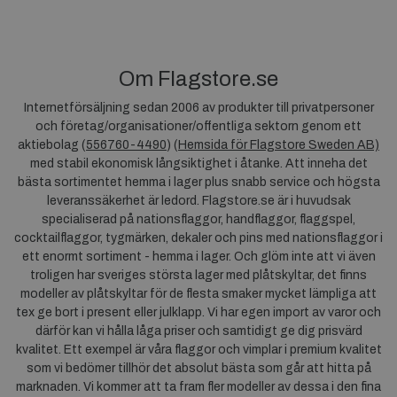
Om Flagstore.se
Internetförsäljning sedan 2006 av produkter till privatpersoner
och företag/organisationer/offentliga sektorn genom ett
aktiebolag (
556760-4490
) (
Hemsida för Flagstore Sweden AB)
med stabil ekonomisk långsiktighet i åtanke. Att inneha det
bästa sortimentet hemma i lager plus snabb service och högsta
leveranssäkerhet är ledord. Flagstore.se är i huvudsak
specialiserad på nationsflaggor, handflaggor, flaggspel,
cocktailflaggor, tygmärken, dekaler och pins med nationsflaggor i
ett enormt sortiment - hemma i lager. Och glöm inte att vi även
troligen har sveriges största lager med plåtskyltar, det finns
modeller av plåtskyltar för de flesta smaker mycket lämpliga att
tex ge bort i present eller julklapp. Vi har egen import av varor och
därför kan vi hålla låga priser och samtidigt ge dig prisvärd
kvalitet. Ett exempel är våra flaggor och vimplar i premium kvalitet
som vi bedömer tillhör det absolut bästa som går att hitta på
marknaden. Vi kommer att ta fram fler modeller av dessa i den fina