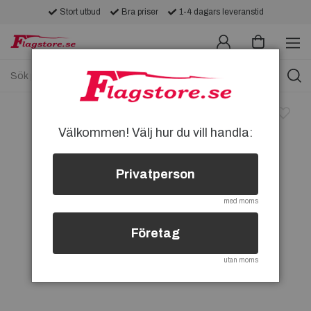
Stort utbud
Bra priser
1-4 dagars leveranstid
Välkommen! Välj hur du vill handla:
Privatperson
med moms
Företag
utan moms