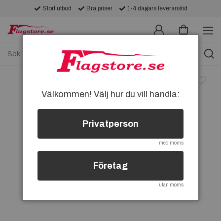
Stort utbud
Bra priser
1-4 dagars leveranstid
Välkommen! Välj hur du vill handla:
Privatperson
med moms
Företag
utan moms