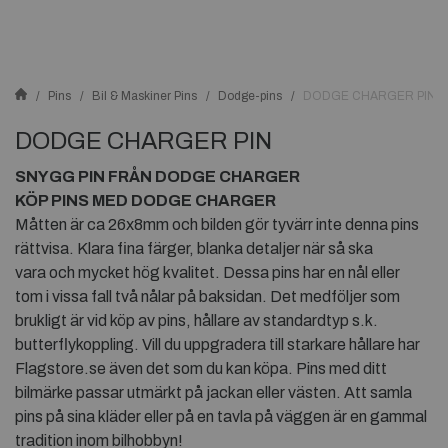
Pins
Bil & Maskiner Pins
Dodge-pins
DODGE CHARGER PIN
DODGE CHARGER PIN
SNYGG PIN FRÅN DODGE CHARGER
KÖP PINS MED DODGE CHARGER
Måtten är ca 26x8mm och bilden gör tyvärr inte denna pins
rättvisa. Klara fina färger, blanka detaljer när så ska
vara och mycket hög kvalitet. Dessa pins har en nål eller
tom i vissa fall två nålar på baksidan. Det medföljer som
brukligt är vid köp av pins, hållare av standardtyp s.k.
butterflykoppling. Vill du uppgradera till starkare hållare har
Flagstore.se även det som du kan köpa. Pins med ditt
bilmärke passar utmärkt på jackan eller västen. Att samla
pins på sina kläder eller på en tavla på väggen är en gammal
tradition inom bilhobbyn!