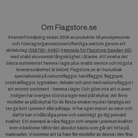
Om Flagstore.se
Internetförsäljning sedan 2006 av produkter till privatpersoner
och företag/organisationer/offentliga sektorn genom ett
aktiebolag (
556760-4490
) (
Hemsida för Flagstore Sweden AB)
med stabil ekonomisk långsiktighet i åtanke. Att inneha det
bästa sortimentet hemma i lager plus snabb service och högsta
leveranssäkerhet är ledord. Flagstore.se är i huvudsak
specialiserad på nationsflaggor, handflaggor, flaggspel,
cocktailflaggor, tygmärken, dekaler och pins med nationsflaggor i
ett enormt sortiment - hemma i lager. Och glöm inte att vi även
troligen har sveriges största lager med plåtskyltar, det finns
modeller av plåtskyltar för de flesta smaker mycket lämpliga att
tex ge bort i present eller julklapp. Vi har egen import av varor och
därför kan vi hålla låga priser och samtidigt ge dig prisvärd
kvalitet. Ett exempel är våra flaggor och vimplar i premium kvalitet
som vi bedömer tillhör det absolut bästa som går att hitta på
marknaden. Vi kommer att ta fram fler modeller av dessa i den fina