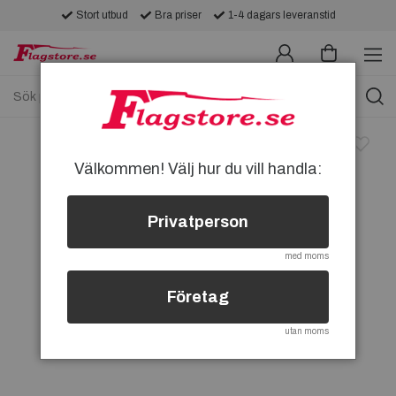
Stort utbud
Bra priser
1-4 dagars leveranstid
Välkommen! Välj hur du vill handla:
Privatperson
med moms
Företag
utan moms