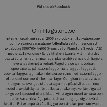
Följ oss på Facebook
Om Flagstore.se
Internetförsäljning sedan 2006 av produkter till privatpersoner
och företag/organisationer/offentliga sektorn genom ett
aktiebolag (
556760-4490
) (
Hemsida för Flagstore Sweden AB)
med stabil ekonomisk långsiktighet i åtanke. Att inneha det
bästa sortimentet hemma i lager plus snabb service och högsta
leveranssäkerhet är ledord. Flagstore.se är i huvudsak
specialiserad på nationsflaggor, handflaggor, flaggspel,
cocktailflaggor, tygmärken, dekaler och pins med nationsflaggor i
ett enormt sortiment - hemma i lager. Och glöm inte att vi även
troligen har sveriges största lager med plåtskyltar, det finns
modeller av plåtskyltar för de flesta smaker mycket lämpliga att
tex ge bort i present eller julklapp. Vi har egen import av varor och
därför kan vi hålla låga priser och samtidigt ge dig prisvärd
kvalitet. Ett exempel är våra flaggor och vimplar i premium kvalitet