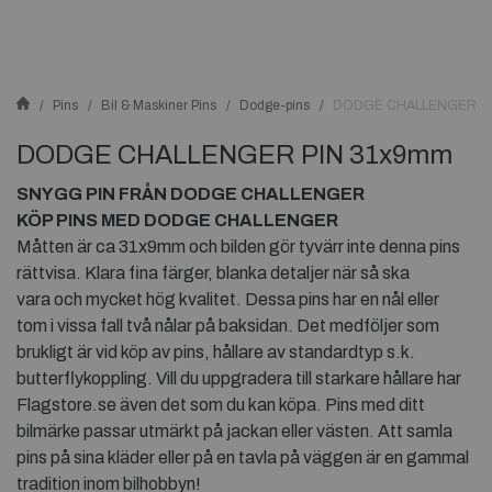
Pins
Bil & Maskiner Pins
Dodge-pins
DODGE CHALLENGER PI
DODGE CHALLENGER PIN 31x9mm
SNYGG PIN FRÅN DODGE CHALLENGER
KÖP PINS MED DODGE CHALLENGER
Måtten är ca 31x9mm och bilden gör tyvärr inte denna pins
rättvisa. Klara fina färger, blanka detaljer när så ska
vara och mycket hög kvalitet. Dessa pins har en nål eller
tom i vissa fall två nålar på baksidan. Det medföljer som
brukligt är vid köp av pins, hållare av standardtyp s.k.
butterflykoppling. Vill du uppgradera till starkare hållare har
Flagstore.se även det som du kan köpa. Pins med ditt
bilmärke passar utmärkt på jackan eller västen. Att samla
pins på sina kläder eller på en tavla på väggen är en gammal
tradition inom bilhobbyn!