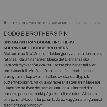
Pins
Bil & Maskiner Pins
Dodge-pins
DODGE BROTHERS PIN
DODGE BROTHERS PIN
SNYGG PIN FRÅN DODGE BROTHERS
KÖP PINS MED DODGE BROTHERS
Måtten är ca 31x12mm och bilden gör tyvärr inte denna pins
rättvisa. Klara fina färger, blanka detaljer när så ska
vara och mycket hög kvalitet. Dessa pins har en nål eller
tom i vissa fall två nålar på baksidan. Det medföljer som
brukligt är vid köp av pins, hållare av standardtyp s.k.
butterflykoppling. Vill du uppgradera till starkare hållare har
Flagstore.se även det som du kan köpa. Pins med ditt
bilmärke passar utmärkt på jackan eller västen. Att samla
pins på sina kläder eller på en tavla på väggen är en gammal
tradition inom bilhobbyn!