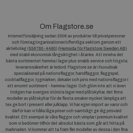
Om Flagstore.se
Internetförsäljning sedan 2006 av produkter till privatpersoner
och företag/organisationer/offentliga sektorn genom ett
aktiebolag (
556760-4490
) (
Hemsida för Flagstore Sweden AB)
med stabil ekonomisk långsiktighet i åtanke. Att inneha det
bästa sortimentet hemma i lager plus snabb service och högsta
leveranssäkerhet är ledord. Flagstore.se är i huvudsak
specialiserad på nationsflaggor, handflaggor, flaggspel,
cocktailflaggor, tygmärken, dekaler och pins med nationsflaggor i
ett enormt sortiment - hemma i lager. Och glöm inte att vi även
troligen har sveriges största lager med plåtskyltar, det finns
modeller av plåtskyltar för de flesta smaker mycket lämpliga att
tex ge bort i present eller julklapp. Vi har egen import av varor och
därför kan vi hålla låga priser och samtidigt ge dig prisvärd
kvalitet. Ett exempel är våra flaggor och vimplar i premium kvalitet
som vi bedömer tillhör det absolut bästa som går att hitta på
marknaden. Vi kommer att ta fram fler modeller av dessa i den fina