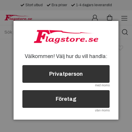
Stort utbud
Bra priser
1-4 dagars leveranstid
Välkommen! Välj hur du vill handla:
Privatperson
med moms
Företag
utan moms