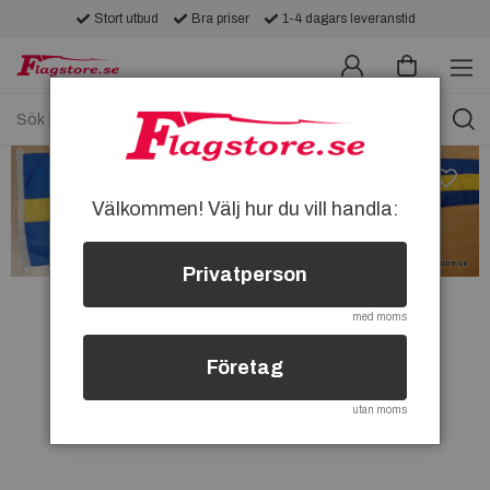
Stort utbud
Bra priser
1-4 dagars leveranstid
Välkommen! Välj hur du vill handla:
Privatperson
med moms
Företag
utan moms