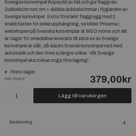
Sveriges korsvimpel ihopsydd av blå och gul flaggväv.
Dubbelsöm runt om + dubbla dubbelsömmar i flygänden av
Sverige korsvimpel. Extra förstärkt flaggrygg med 2
snabbfästen för enkel upphängning, se bilder Priserna i
webshopen på Svenska korsvimplar är MED moms och allt
är i lager för omedelbar leverans till sista ex av Sverige
korsvimpel är sålt, då släcks Svensk korsvimpel ned med
automatik och den finns ej längre online. Våt Sverige
korsvimpel ska torkas noga före lagring!
Finns i lager
379,00kr
Inkl. moms:
Lägg till varukorgen
Beskrivning