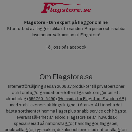
Flagstore - Din expert på flaggor online
Stort utbud av flaggor i olika utföranden. Bra priser och snabba
leveranser. Välkommen till Flagstore!
Följ oss på Facebook
Om Flagstore.se
Internetförsäljning sedan 2006 av produkter till privatpersoner
och företag/organisationer/offentliga sektorn genom ett
aktiebolag (
556760-4490
) (
Hemsida för Flagstore Sweden AB)
med stabil ekonomisk långsiktighet i åtanke. Att inneha det
bästa sortimentet hemma i lager plus snabb service och högsta
leveranssäkerhet är ledord. Flagstore.se är i huvudsak
specialiserad på nationsflaggor, handflaggor, flaggspel,
cocktailflaggor, tygmärken, dekaler och pins med nationsflaggor i