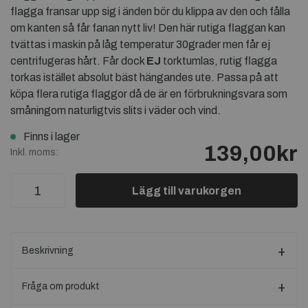
flagga fransar upp sig i änden bör du klippa av den och fålla
om kanten så får fanan nytt liv! Den här rutiga flaggan kan
tvättas i maskin på låg temperatur 30grader men får ej
centrifugeras hårt. Får dock
EJ
torktumlas, rutig flagga
torkas istället absolut bäst hängandes ute. Passa på att
köpa flera rutiga flaggor då de är en förbrukningsvara som
småningom naturligtvis slits i väder och vind.
Finns i lager
139,00kr
Inkl. moms:
Lägg till varukorgen
Beskrivning
Fråga om produkt