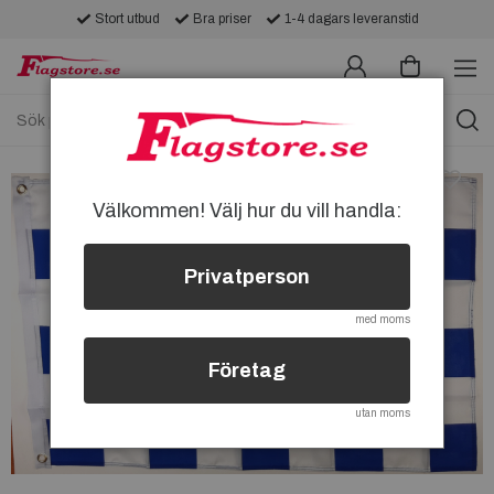
Stort utbud
Bra priser
1-4 dagars leveranstid
Välkommen! Välj hur du vill handla:
Privatperson
med moms
Företag
utan moms