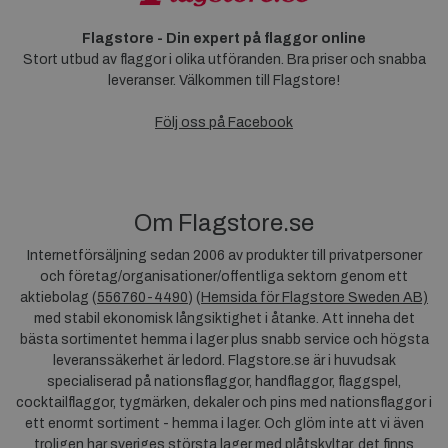
Flagstore - Din expert på flaggor online
Stort utbud av flaggor i olika utföranden. Bra priser och snabba
leveranser. Välkommen till Flagstore!
Följ oss på Facebook
Om Flagstore.se
Internetförsäljning sedan 2006 av produkter till privatpersoner
och företag/organisationer/offentliga sektorn genom ett
aktiebolag (
556760-4490
) (
Hemsida för Flagstore Sweden AB)
med stabil ekonomisk långsiktighet i åtanke. Att inneha det
bästa sortimentet hemma i lager plus snabb service och högsta
leveranssäkerhet är ledord. Flagstore.se är i huvudsak
specialiserad på nationsflaggor, handflaggor, flaggspel,
cocktailflaggor, tygmärken, dekaler och pins med nationsflaggor i
ett enormt sortiment - hemma i lager. Och glöm inte att vi även
troligen har sveriges största lager med plåtskyltar, det finns