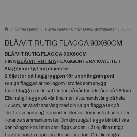
Övriga flaggor
Rutiga flaggor- & målflaggor, idrottsflaggor
BLÅ/VI
BLÅ/VIT RUTIG FLAGGA 90X60CM
BLÅ/VIT RUTIG
FLAGGA 90X60CM
FINA
BLÅ/VIT RUTIGA
FLAGGOR I BRA KVALITET
Flaggväv i tyg av polyester
2 öljetter på flaggryggen för upphängningen!
Rutiga flaggan är tex lagom i storlek som snygg
fasadflagga om du sätter den på vår fasadstång på 180cm.
Eller rutig flagga på vår fina men lätta handstång på hela
175cm, använd fanstång med din rutiga flagga tex på
idrottsevenemang, konserter eller vid demonstrationer eller
liknande sammankomster. Om din rutiga flagga blir blöt ska
den hängtorkas innan den läggs undan. Låt ej dina rutiga
flaggor hänga uppe i stark vind i onödan. Om din rutiga