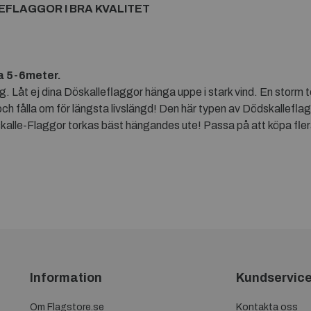
FLAGGOR I BRA KVALITET
ca 5-6meter.
ng. Låt ej dina Döskalleflaggor hänga uppe i stark vind. En storm
 och fålla om för längsta livslängd! Den här typen av Dödskallefl
alle-Flaggor torkas bäst hängandes ute! Passa på att köpa flera
Information
Kundservic
Om Flagstore.se
Kontakta oss