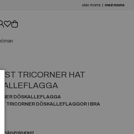
utan moms
med moms
hörnan
EST TRICORNER HAT
KALLEFLAGGA
ORNER DÖSKALLEFLAGGA
T TRICORNER DÖSKALLEFLAGGOR I BRA
 upphängningen!