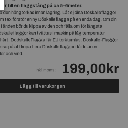
or till en flaggstång på ca 5-6meter.
ka den hängtorkas innan lagring. Låt ej dina Döskalleflaggor
orm tex förstör en ny Döskalleflagga på en enda dag. Om din
i änden bör du klippa av den och fålla om för längsta
dskalleflaggor kan tvättas i maskin på låg temperatur
 hårt. DödskalleFlagga får EJ torktumlas. Döskalle-Flaggor
sa på att köpa flera Döskalleflaggor då de är en
der och vind.
199,00kr
Inkl. moms:
Lägg till varukorgen