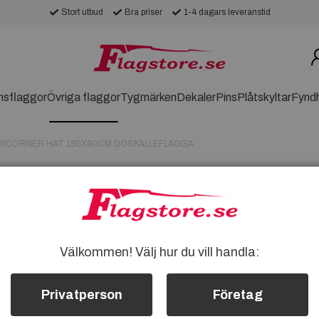
Stort utbud
Bra priser
1-4 dagars leveranstid
nsflaggor
Övriga flaggor
Tygmärken
Dekaler
Pins
Plåtskyltar
Fynd
RICORNER HAT 150X90CM DÖSKALLEFLAGGA
DEAD MANS CH
150X90CM DÖS
DEAD MANS CHEST TRIC
SNYGGA DEAD MANS CHES
Välkommen! Välj hur du vill handla:
KVALITET
Flaggväv av Polyester
Privatperson
Företag
Ca 150x90cm
2 Öljetter i kortänden för