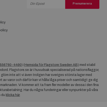
Prenumerera
licy
olicy
556760-4490
) (
Hemsida för Flagstore Sweden AB)
med stabil
dord. Flagstore.se är i huvudsak specialiserad på nationsflaggor,
 glöm inte att vi även troligen har sveriges största lager med
rt av varor och därför kan vi hålla låga priser och samtidigt ge dig
 marknaden. Vi kommer att ta fram fler modeller av dessa i den fina
akturabetalning. Har du några funderingar eller synpunkter på våra
n du
klicka här
.