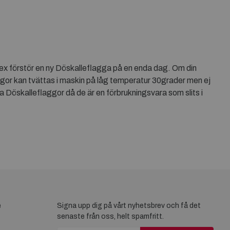
 tex förstör en ny Döskalleflagga på en enda dag. Om din
aggor kan tvättas i maskin på låg temperatur 30grader men ej
 Döskalleflaggor då de är en förbrukningsvara som slits i
e
Signa upp dig på vårt nyhetsbrev och få det
senaste från oss, helt spamfritt.