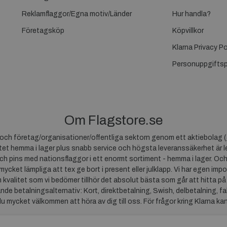
Reklamflaggor/Egna motiv/Länder
Hur handla?
Företagsköp
Köpvillkor
Klarna Privacy Po
Personuppgiftsp
Om Flagstore.se
r och företag/organisationer/offentliga sektorn genom ett aktiebolag (
et hemma i lager plus snabb service och högsta leveranssäkerhet är le
ch pins med nationsflaggor i ett enormt sortiment - hemma i lager. Och
 mycket lämpliga att tex ge bort i present eller julklapp. Vi har egen impo
um kvalitet som vi bedömer tillhör det absolut bästa som går att hitta på
ande betalningsalternativ: Kort, direktbetalning, Swish, delbetalning, f
du mycket välkommen att höra av dig till oss. För frågor kring Klarna ka