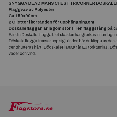
SNYGGA DEAD MANS CHEST TRICORNER DÖSKALLE
Flaggväv av Polyester
Ca 150x90cm
2 Öljetter i kortänden för upphängningen!
Döskalleflaggan är lagom stor till en flaggstång på 
Blir din Döskalle-flagga blöt ska den hängtorkas innan lagri
Döskalleflagga fransar upp sig i änden bör du klippa av den
centrifugeras hårt. DödskalleFlagga får EJ torktumlas. Dösk
väder och vind.