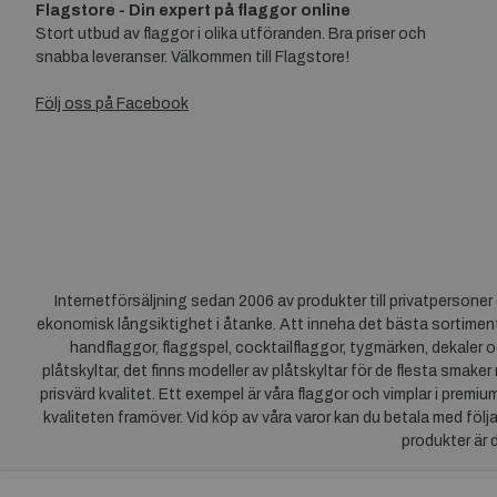
Flagstore - Din expert på flaggor online
Stort utbud av flaggor i olika utföranden. Bra priser och
snabba leveranser. Välkommen till Flagstore!
Följ oss på Facebook
Internetförsäljning sedan 2006 av produkter till privatpersone
ekonomisk långsiktighet i åtanke. Att inneha det bästa sortiment
handflaggor, flaggspel, cocktailflaggor, tygmärken, dekaler o
plåtskyltar, det finns modeller av plåtskyltar för de flesta smaker
prisvärd kvalitet. Ett exempel är våra flaggor och vimplar i premi
kvaliteten framöver. Vid köp av våra varor kan du betala med följ
produkter är 