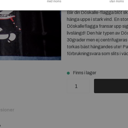
med moms
utan moms
Döskalleflaggan är lagom st
Blir din Döskalle-flagga blöt s
hänga uppe i stark vind. En st
Döskalleflagga fransar upp sig 
livslängd! Den här typen av Dö
30grader men ej centrifugeras
torkas bäst hängandes ute! Pas
förbrukningsvara som slits i vä
Finns i lager
sioner
A