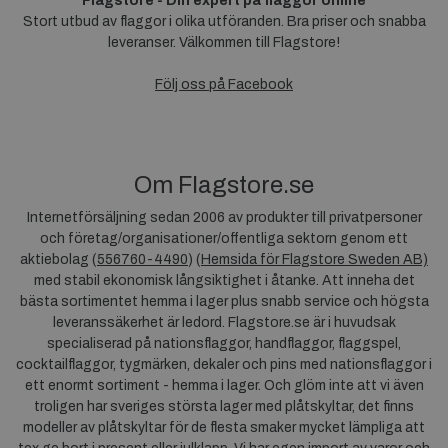
Flagstore - Din expert på flaggor online
Stort utbud av flaggor i olika utföranden. Bra priser och snabba
leveranser. Välkommen till Flagstore!
Följ oss på Facebook
Om Flagstore.se
Internetförsäljning sedan 2006 av produkter till privatpersoner
och företag/organisationer/offentliga sektorn genom ett
aktiebolag (
556760-4490
) (
Hemsida för Flagstore Sweden AB)
med stabil ekonomisk långsiktighet i åtanke. Att inneha det
bästa sortimentet hemma i lager plus snabb service och högsta
leveranssäkerhet är ledord. Flagstore.se är i huvudsak
specialiserad på nationsflaggor, handflaggor, flaggspel,
cocktailflaggor, tygmärken, dekaler och pins med nationsflaggor i
ett enormt sortiment - hemma i lager. Och glöm inte att vi även
troligen har sveriges största lager med plåtskyltar, det finns
modeller av plåtskyltar för de flesta smaker mycket lämpliga att