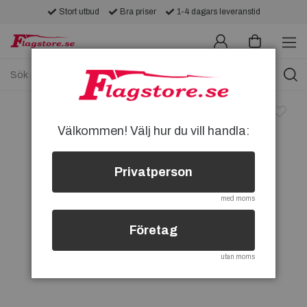
Stort utbud
Bra priser
1-4 dagars leveranstid
Välkommen! Välj hur du vill handla:
Privatperson
med moms
Företag
utan moms