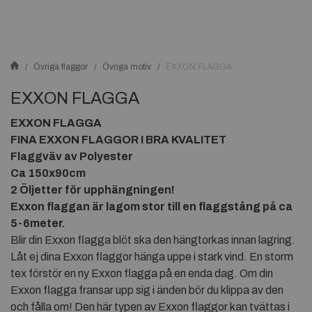
Övriga flaggor
Övriga motiv
EXXON FLAGGA
EXXON FLAGGA
EXXON FLAGGA
FINA EXXON FLAGGOR I BRA KVALITET
Flaggväv av Polyester
Ca 150x90cm
2 Öljetter för upphängningen!
Exxon flaggan är lagom stor till en flaggstång på ca
5-6meter.
Blir din Exxon flagga blöt ska den hängtorkas innan lagring.
Låt ej dina Exxon flaggor hänga uppe i stark vind. En storm
tex förstör en ny Exxon flagga på en enda dag. Om din
Exxon flagga fransar upp sig i änden bör du klippa av den
och fålla om! Den här typen av Exxon flaggor kan tvättas i