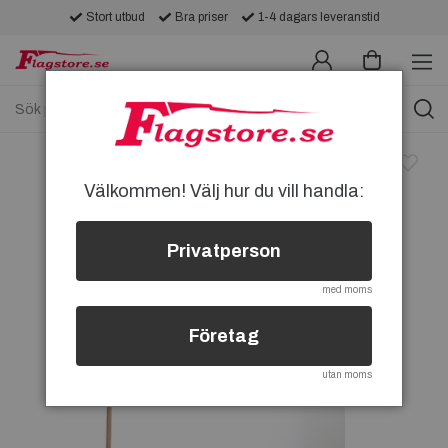
Stort utbud
Bra priser
1-4 dagars leveranstid
Välkommen! Välj hur du vill handla:
Privatperson
med moms
Företag
utan moms