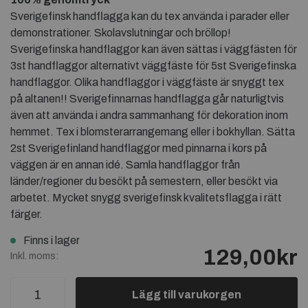
Sverigefinsk handflagga kan du tex använda i parader eller
demonstrationer. Skolavslutningar och bröllop!
Sverigefinska handflaggor kan även sättas i väggfästen för
3st handflaggor alternativt väggfäste för 5st Sverigefinska
handflaggor. Olika handflaggor i väggfäste är snyggt tex
på altanen!! Sverigefinnarnas handflagga går naturligtvis
även att använda i andra sammanhang för dekoration inom
hemmet. Tex i blomsterarrangemang eller i bokhyllan. Sätta
2st Sverigefinland handflaggor med pinnarna i kors på
väggen är en annan idé. Samla handflaggor från
länder/regioner du besökt på semestern, eller besökt via
arbetet. Mycket snygg sverigefinsk kvalitetsflagga i rätt
färger.
Finns i lager
129,00kr
Inkl. moms:
Lägg till varukorgen