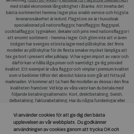
aktiebolag (
556760-4490
) (
Hemsida för Flagstore Sweden AB)
med stabil ekonomisk långsiktighet i åtanke. Att inneha det
bästa sortimentet hemma i lager plus snabb service och högsta
leveranssäkerhet är ledord. Flagstore.se är i huvudsak
specialiserad på nationsflaggor, handflaggor, flaggspel,
cocktailflaggor, tygmärken, dekaler och pins med nationsflaggor i
ett enormt sortiment - hemma i lager. Och glöm inte att vi även
troligen har sveriges största lager med plåtskyltar, det finns
modeller av plåtskyltar för de flesta smaker mycket lämpliga att
tex ge bort i present eller julklapp. Vi har egen import av varor och
därför kan vi hålla låga priser och samtidigt ge dig prisvärd
kvalitet. Ett exempel är våra flaggor och vimplar i premium kvalitet
som vi bedömer tillhör det absolut bästa som går att hitta på
marknaden. Vi kommer att ta fram fler modeller av dessa i den fina
kvaliteten framöver. Vid köp av våra varor kan du betala med
följande betalningsalternativ: Kort, direktbetalning, Swish,
delbetalning, fakturabetalning. Har du några funderingar eller
synpunkter på våra produkter är du mycket välkommen att höra av
dig till oss. För frågor kring Klarna kan du
klicka här
.
Vi använder cookies för att ge dig den bästa
upplevelsen av vår webbplats. Du godkänner
användningen av cookies genom att trycka OK och