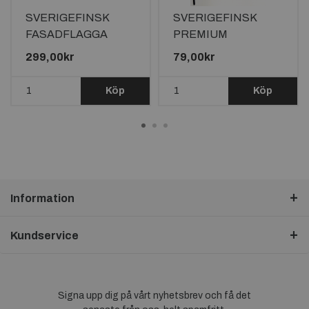
SVERIGEFINSK
SVERIGEFINSK
FASADFLAGGA
PREMIUM
60X40CM PÅ STÅNG
HANDFLAGGA
299,00kr
79,00kr
90CM LÅNG
23X15CM
Köp
Köp
Information
Kundservice
Signa upp dig på vårt nyhetsbrev och få det