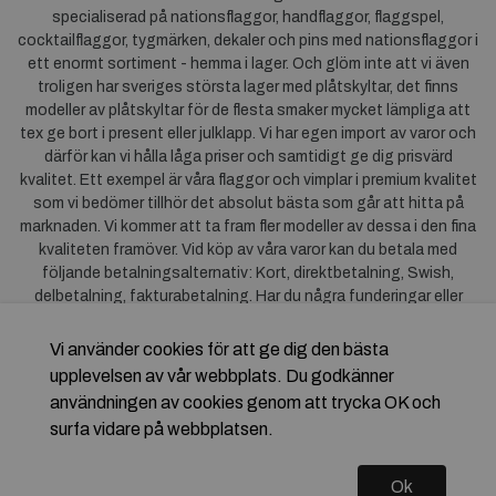
specialiserad på nationsflaggor, handflaggor, flaggspel,
cocktailflaggor, tygmärken, dekaler och pins med nationsflaggor i
ett enormt sortiment - hemma i lager. Och glöm inte att vi även
troligen har sveriges största lager med plåtskyltar, det finns
modeller av plåtskyltar för de flesta smaker mycket lämpliga att
tex ge bort i present eller julklapp. Vi har egen import av varor och
därför kan vi hålla låga priser och samtidigt ge dig prisvärd
kvalitet. Ett exempel är våra flaggor och vimplar i premium kvalitet
som vi bedömer tillhör det absolut bästa som går att hitta på
marknaden. Vi kommer att ta fram fler modeller av dessa i den fina
kvaliteten framöver. Vid köp av våra varor kan du betala med
följande betalningsalternativ: Kort, direktbetalning, Swish,
delbetalning, fakturabetalning. Har du några funderingar eller
synpunkter på våra produkter är du mycket välkommen att höra av
dig till oss. För frågor kring Klarna kan du
klicka här
.
Vi använder cookies för att ge dig den bästa
upplevelsen av vår webbplats. Du godkänner
användningen av cookies genom att trycka OK och
surfa vidare på webbplatsen.
Ok