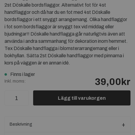
2st Döskalle bordsflaggor. Alternativt fot för 4st
handflaggor och då har du en fot med 4st Döskalle
bordsflaggor i ett snyggt arrangemang. Olika handflaggor
i fot som bordsflaggor är snyggt tex vid middag eller
bjudningar!! Döskalle handflagga går naturligtvis även att
använda i andra sammanhang för dekoration inom hemmet.
Tex Döskalle handflagga i blomsterarrangemang eller i
bokhyllan. Sätta 2st Döskalle handflaggor med pinnarna i
kors på väggen är en annan idé.
Finns i lager
39,00kr
Inkl. moms:
Lägg till varukorgen
Beskrivning