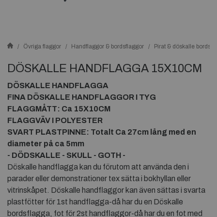
Övriga flaggor
Handflaggor & bordsflaggor
Pirat & döskalle bordsf
DÖSKALLE HANDFLAGGA 15X10CM
DÖSKALLE HANDFLAGGA
FINA DÖSKALLE HANDFLAGGOR I TYG
FLAGGMÅTT: Ca 15X10CM
FLAGGVÄV I POLYESTER
SVART PLASTPINNE: Totalt Ca 27cm lång med en
diameter på ca 5mm
- DÖDSKALLE - SKULL - GOTH -
Döskalle handflagga kan du förutom att använda den i
parader eller demonstrationer tex sätta i bokhyllan eller
vitrinskåpet. Döskalle handflaggor kan även sättas i svarta
plastfötter för 1st handflagga-då har du en Döskalle
bordsflagga, fot för 2st handflaggor-då har du en fot med