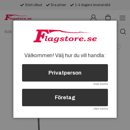
Stort utbud
Bra priser
1-4 dagars leveranstid
Välkommen! Välj hur du vill handla:
Privatperson
med moms
Företag
utan moms