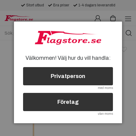
Stort utbud
Bra priser
1-4 dagars leveranstid
Välkommen! Välj hur du vill handla:
Privatperson
med moms
Företag
utan moms