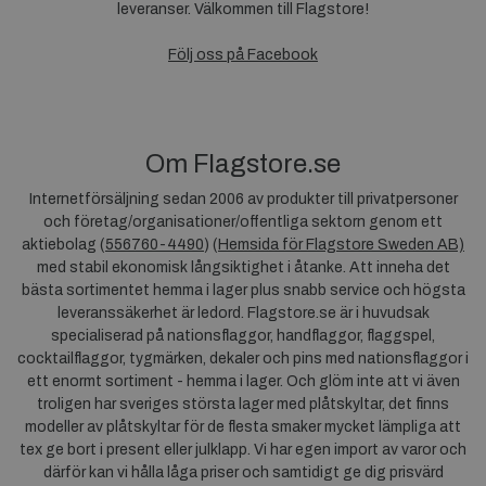
leveranser. Välkommen till Flagstore!
Följ oss på Facebook
Om Flagstore.se
Internetförsäljning sedan 2006 av produkter till privatpersoner
och företag/organisationer/offentliga sektorn genom ett
aktiebolag (
556760-4490
) (
Hemsida för Flagstore Sweden AB)
med stabil ekonomisk långsiktighet i åtanke. Att inneha det
bästa sortimentet hemma i lager plus snabb service och högsta
leveranssäkerhet är ledord. Flagstore.se är i huvudsak
specialiserad på nationsflaggor, handflaggor, flaggspel,
cocktailflaggor, tygmärken, dekaler och pins med nationsflaggor i
ett enormt sortiment - hemma i lager. Och glöm inte att vi även
troligen har sveriges största lager med plåtskyltar, det finns
modeller av plåtskyltar för de flesta smaker mycket lämpliga att
tex ge bort i present eller julklapp. Vi har egen import av varor och
därför kan vi hålla låga priser och samtidigt ge dig prisvärd