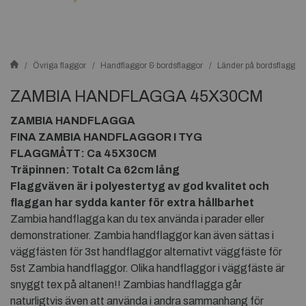
Övriga flaggor
Handflaggor & bordsflaggor
Länder på bordsflaggor
ZAMBIA HANDFLAGGA 45X30CM
ZAMBIA HANDFLAGGA
FINA ZAMBIA HANDFLAGGOR I TYG
FLAGGMÅTT: Ca 45X30CM
Träpinnen: Totalt Ca 62cm lång
Flaggväven är i polyestertyg av god kvalitet och
flaggan har sydda kanter för extra hållbarhet
Zambia handflagga kan du tex använda i parader eller
demonstrationer. Zambia handflaggor kan även sättas i
väggfästen för 3st handflaggor alternativt väggfäste för
5st Zambia handflaggor. Olika handflaggor i väggfäste är
snyggt tex på altanen!! Zambias handflagga går
naturligtvis även att använda i andra sammanhang för