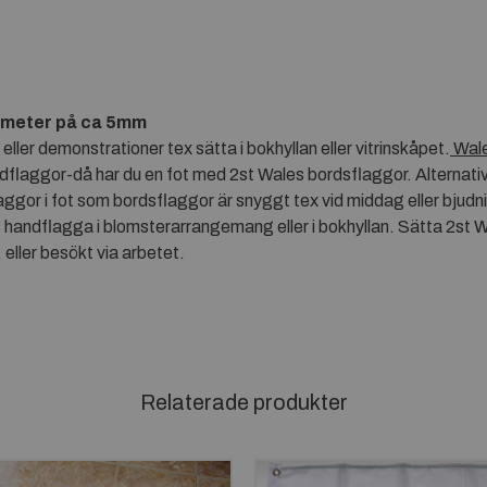
ameter på ca 5mm
ler demonstrationer tex sätta i bokhyllan eller vitrinskåpet.
Wal
flaggor-då har du en fot med 2st Wales bordsflaggor. Alternativ
gor i fot som bordsflaggor är snyggt tex vid middag eller bjudni
ndflagga i blomsterarrangemang eller i bokhyllan. Sätta 2st W
eller besökt via arbetet.
Relaterade produkter