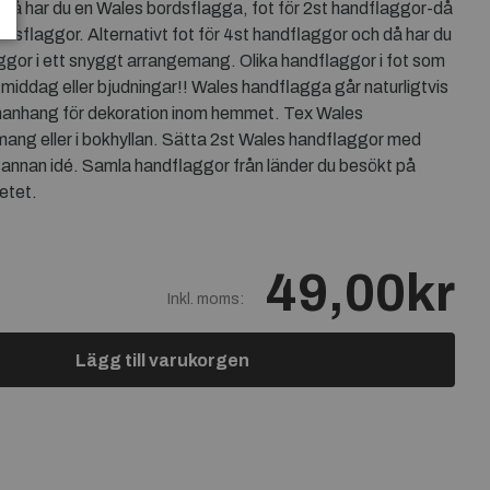
-då har du en Wales bordsflagga, fot för 2st handflaggor-då
dsflaggor. Alternativt fot för 4st handflaggor och då har du
ggor i ett snyggt arrangemang. Olika handflaggor i fot som
 middag eller bjudningar!! Wales handflagga går naturligtvis
manhang för dekoration inom hemmet. Tex Wales
ang eller i bokhyllan. Sätta 2st Wales handflaggor med
n annan idé. Samla handflaggor från länder du besökt på
etet.
49,00kr
Inkl. moms:
Lägg till varukorgen