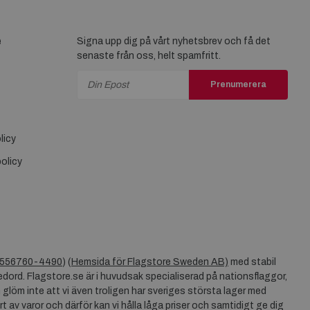
e
Signa upp dig på vårt nyhetsbrev och få det
senaste från oss, helt spamfritt.
Prenumerera
licy
olicy
556760-4490
) (
Hemsida för Flagstore Sweden AB)
med stabil
dord. Flagstore.se är i huvudsak specialiserad på nationsflaggor,
 glöm inte att vi även troligen har sveriges största lager med
rt av varor och därför kan vi hålla låga priser och samtidigt ge dig