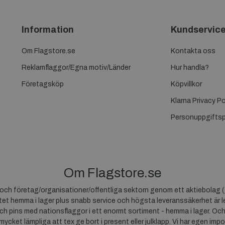
Information
Kundservic
Om Flagstore.se
Kontakta oss
Reklamflaggor/Egna motiv/Länder
Hur handla?
Företagsköp
Köpvillkor
Klarna Privacy Po
Personuppgiftsp
Om Flagstore.se
r och företag/organisationer/offentliga sektorn genom ett aktiebolag (
et hemma i lager plus snabb service och högsta leveranssäkerhet är le
ch pins med nationsflaggor i ett enormt sortiment - hemma i lager. Och
 mycket lämpliga att tex ge bort i present eller julklapp. Vi har egen impo