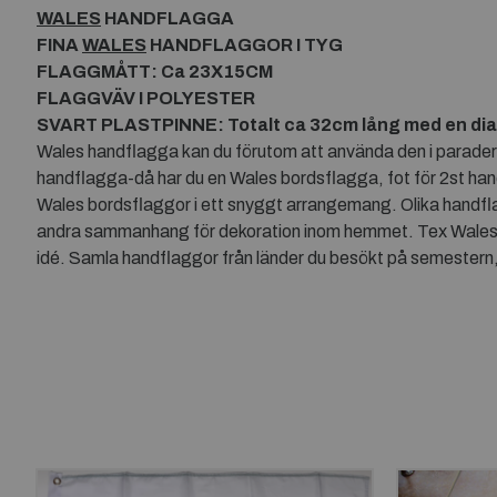
WALES
HANDFLAGGA
FINA
WALES
HANDFLAGGOR I TYG
FLAGGMÅTT: Ca 23X15CM
FLAGGVÄV I POLYESTER
SVART PLASTPINNE: Totalt ca 32cm lång med en di
Wales handflagga kan du förutom att använda den i parader el
handflagga-då har du en Wales bordsflagga, fot för 2st hand
Wales bordsflaggor i ett snyggt arrangemang. Olika handflag
andra sammanhang för dekoration inom hemmet. Tex Wales ha
idé. Samla handflaggor från länder du besökt på semestern, 