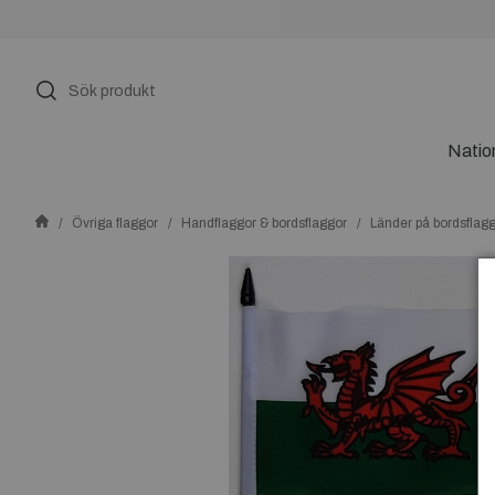
Natio
Övriga flaggor
Handflaggor & bordsflaggor
Länder på bordsflag