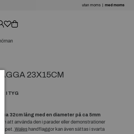
utan moms
med moms
hörnan
AGGA 23X15CM
 I TYG
 ca 32cm lång med en diameter på ca 5mm
om att använda den i parader eller demonstrationer
nskåpet.
Wales
handflaggor kan även sättas i svarta