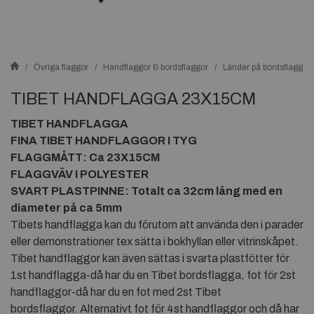
Övriga flaggor
Handflaggor & bordsflaggor
Länder på bordsflaggor
TIBET HANDFLAGGA 23X15CM
TIBET HANDFLAGGA
FINA TIBET HANDFLAGGOR I TYG
FLAGGMÅTT: Ca 23X15CM
FLAGGVÄV I POLYESTER
SVART PLASTPINNE: Totalt ca 32cm lång med en
diameter på ca 5mm
Tibets handflagga kan du förutom att använda den i parader
eller demonstrationer tex sätta i bokhyllan eller vitrinskåpet.
Tibet handflaggor kan även sättas i svarta plastfötter för
1st handflagga-då har du en Tibet bordsflagga, fot för 2st
handflaggor-då har du en fot med 2st Tibet
bordsflaggor. Alternativt fot för 4st handflaggor och då har