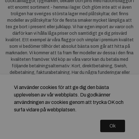
cocktailflaggor, tygmärken, dekaler och pins med nationsflaggor i
ett enormt sortiment - hemma i lager. Och glöm inte att vi även
troligen har sveriges största lager med plåtskyltar, det finns
modeller av plåtskyltar för de flesta smaker mycket lämpliga att
tex ge bort i present eller julklapp. Vi har egen import av varor och
därför kan vi hålla låga priser och samtidigt ge dig prisvärd
kvalitet. Ett exempel är våra flaggor och vimplar i premium kvalitet
som vi bedömer tillhör det absolut bästa som går att hitta på
marknaden. Vi kommer att ta fram fler modeller av dessa i den fina
kvaliteten framöver. Vid köp av våra varor kan du betala med
följande betalningsalternativ: Kort, direktbetalning, Swish,
delbetalning, fakturabetalning. Har du några funderingar eller
synpunkter på våra produkter är du mycket välkommen att höra av
dig till oss. För frågor kring Klarna kan du
klicka här
.
Vi använder cookies för att ge dig den bästa
upplevelsen av vår webbplats. Du godkänner
användningen av cookies genom att trycka OK och
surfa vidare på webbplatsen.
Ok
Copyright © 2026 Flagstore.se Skapad med
Vendre