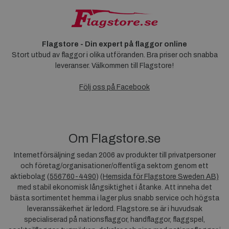
Flagstore - Din expert på flaggor online
Stort utbud av flaggor i olika utföranden. Bra priser och snabba
leveranser. Välkommen till Flagstore!
Följ oss på Facebook
Om Flagstore.se
Internetförsäljning sedan 2006 av produkter till privatpersoner
och företag/organisationer/offentliga sektorn genom ett
aktiebolag (
556760-4490
) (
Hemsida för Flagstore Sweden AB)
med stabil ekonomisk långsiktighet i åtanke. Att inneha det
bästa sortimentet hemma i lager plus snabb service och högsta
leveranssäkerhet är ledord. Flagstore.se är i huvudsak
specialiserad på nationsflaggor, handflaggor, flaggspel,