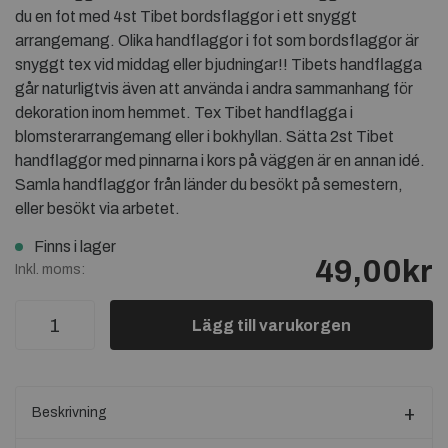
du en fot med 4st Tibet bordsflaggor i ett snyggt
arrangemang. Olika handflaggor i fot som bordsflaggor är
snyggt tex vid middag eller bjudningar!! Tibets handflagga
går naturligtvis även att använda i andra sammanhang för
dekoration inom hemmet. Tex Tibet handflagga i
blomsterarrangemang eller i bokhyllan. Sätta 2st Tibet
handflaggor med pinnarna i kors på väggen är en annan idé.
Samla handflaggor från länder du besökt på semestern,
eller besökt via arbetet.
Finns i lager
49,00kr
Inkl. moms:
Lägg till varukorgen
Beskrivning