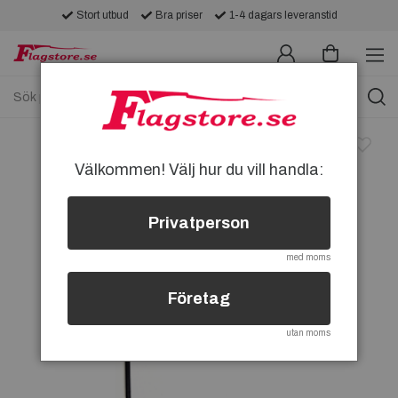
Stort utbud
Bra priser
1-4 dagars leveranstid
Välkommen! Välj hur du vill handla:
Privatperson
med moms
Företag
utan moms