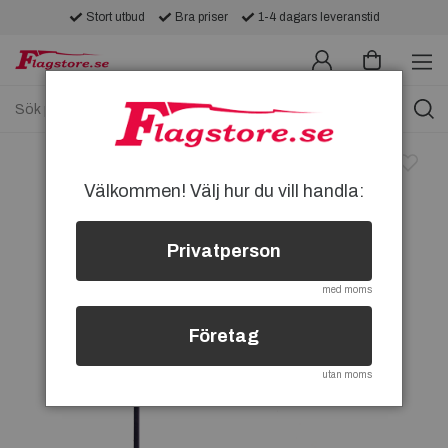
Stort utbud
Bra priser
1-4 dagars leveranstid
Välkommen! Välj hur du vill handla:
Privatperson
med moms
Företag
utan moms