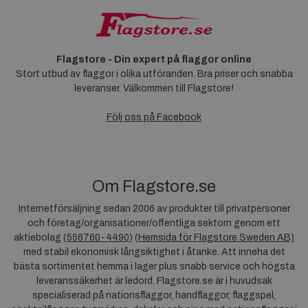
Flagstore - Din expert på flaggor online
Stort utbud av flaggor i olika utföranden. Bra priser och snabba
leveranser. Välkommen till Flagstore!
Följ oss på Facebook
Om Flagstore.se
Internetförsäljning sedan 2006 av produkter till privatpersoner
och företag/organisationer/offentliga sektorn genom ett
aktiebolag (
556760-4490
) (
Hemsida för Flagstore Sweden AB)
med stabil ekonomisk långsiktighet i åtanke. Att inneha det
bästa sortimentet hemma i lager plus snabb service och högsta
leveranssäkerhet är ledord. Flagstore.se är i huvudsak
specialiserad på nationsflaggor, handflaggor, flaggspel,