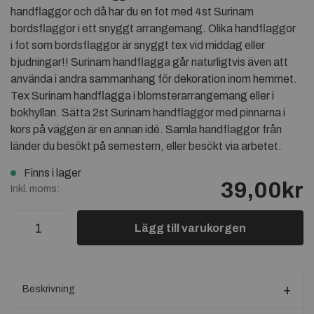
handflaggor och då har du en fot med 4st Surinam
bordsflaggor i ett snyggt arrangemang. Olika handflaggor
i fot som bordsflaggor är snyggt tex vid middag eller
bjudningar!! Surinam handflagga går naturligtvis även att
använda i andra sammanhang för dekoration inom hemmet.
Tex Surinam handflagga i blomsterarrangemang eller i
bokhyllan. Sätta 2st Surinam handflaggor med pinnarna i
kors på väggen är en annan idé. Samla handflaggor från
länder du besökt på semestern, eller besökt via arbetet.
Finns i lager
39,00kr
Inkl. moms:
Lägg till varukorgen
Beskrivning