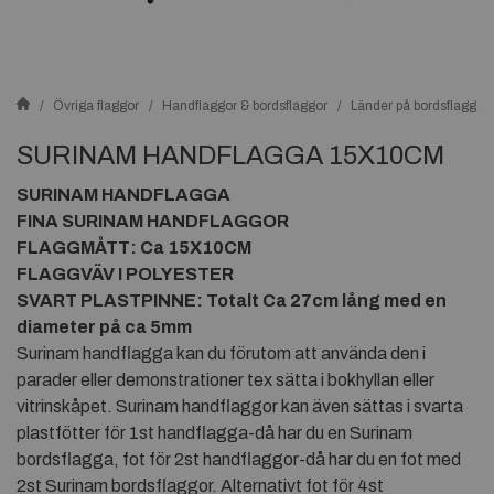
Övriga flaggor
Handflaggor & bordsflaggor
Länder på bordsflaggor
SURINAM HANDFLAGGA 15X10CM
SURINAM HANDFLAGGA
FINA SURINAM HANDFLAGGOR
FLAGGMÅTT: Ca 15X10CM
FLAGGVÄV I POLYESTER
SVART PLASTPINNE: Totalt Ca 27cm lång med en
diameter på ca 5mm
Surinam handflagga kan du förutom att använda den i
parader eller demonstrationer tex sätta i bokhyllan eller
vitrinskåpet. Surinam handflaggor kan även sättas i svarta
plastfötter för 1st handflagga-då har du en Surinam
bordsflagga, fot för 2st handflaggor-då har du en fot med
2st Surinam bordsflaggor. Alternativt fot för 4st