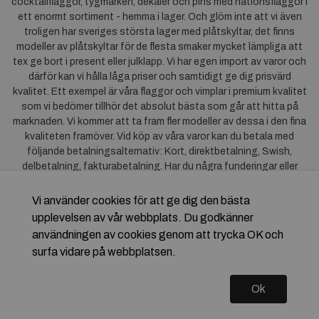
cocktailflaggor, tygmärken, dekaler och pins med nationsflaggor i
ett enormt sortiment - hemma i lager. Och glöm inte att vi även
troligen har sveriges största lager med plåtskyltar, det finns
modeller av plåtskyltar för de flesta smaker mycket lämpliga att
tex ge bort i present eller julklapp. Vi har egen import av varor och
därför kan vi hålla låga priser och samtidigt ge dig prisvärd
kvalitet. Ett exempel är våra flaggor och vimplar i premium kvalitet
som vi bedömer tillhör det absolut bästa som går att hitta på
marknaden. Vi kommer att ta fram fler modeller av dessa i den fina
kvaliteten framöver. Vid köp av våra varor kan du betala med
följande betalningsalternativ: Kort, direktbetalning, Swish,
delbetalning, fakturabetalning. Har du några funderingar eller
synpunkter på våra produkter är du mycket välkommen att höra av
dig till oss. För frågor kring Klarna kan du
klicka här
.
Vi använder cookies för att ge dig den bästa
upplevelsen av vår webbplats. Du godkänner
användningen av cookies genom att trycka OK och
surfa vidare på webbplatsen.
Ok
Copyright © 2026 Flagstore.se Skapad med
Vendre