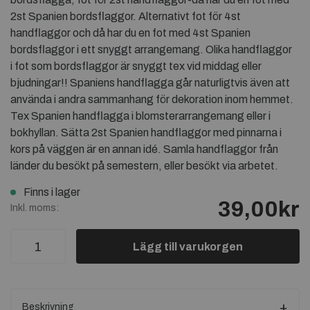
2st Spanien bordsflaggor. Alternativt fot för 4st
handflaggor och då har du en fot med 4st Spanien
bordsflaggor i ett snyggt arrangemang. Olika handflaggor
i fot som bordsflaggor är snyggt tex vid middag eller
bjudningar!! Spaniens handflagga går naturligtvis även att
använda i andra sammanhang för dekoration inom hemmet.
Tex Spanien handflagga i blomsterarrangemang eller i
bokhyllan. Sätta 2st Spanien handflaggor med pinnarna i
kors på väggen är en annan idé. Samla handflaggor från
länder du besökt på semestern, eller besökt via arbetet.
Finns i lager
39,00kr
Inkl. moms:
Lägg till varukorgen
Beskrivning