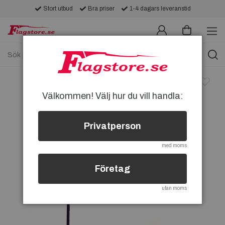
Stort utbud
Bra priser
1-4 dagars leveranstid
Välkommen! Välj hur du vill handla:
Privatperson
med moms
Företag
utan moms