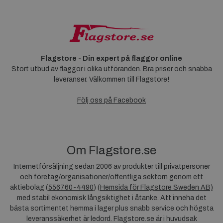
Flagstore - Din expert på flaggor online
Stort utbud av flaggor i olika utföranden. Bra priser och snabba
leveranser. Välkommen till Flagstore!
Följ oss på Facebook
Om Flagstore.se
Internetförsäljning sedan 2006 av produkter till privatpersoner
och företag/organisationer/offentliga sektorn genom ett
aktiebolag (
556760-4490
) (
Hemsida för Flagstore Sweden AB)
med stabil ekonomisk långsiktighet i åtanke. Att inneha det
bästa sortimentet hemma i lager plus snabb service och högsta
leveranssäkerhet är ledord. Flagstore.se är i huvudsak