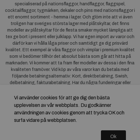
specialiserad på nationsflaggor, handflaggor, flaggspel,
cocktailflaggor, tygmärken, dekaler och pins med nationsflaggor i
ett enormt sortiment - hemma i lager. Och glöm inte att vi även
troligen har sveriges största lager med plåtskyltar, det finns
modeller av plåtskyltar för de flesta smaker mycket lämpliga att
tex ge bort i present eller julklapp. Vi har egen import av varor och
därför kan vi hålla låga priser och samtidigt ge dig prisvärd
kvalitet. Ett exempel är våra flaggor och vimplar i premium kvalitet
som vi bedömer tillhör det absolut bästa som går att hitta på
marknaden. Vi kommer att ta fram fler modeller av dessa i den fina
kvaliteten framöver. Vid köp av våra varor kan du betala med
följande betalningsalternativ: Kort, direktbetalning, Swish,
delbetalning, fakturabetalning. Har du några funderingar eller
synpunkter på våra produkter är du mycket välkommen att höra av
dig till oss. För frågor kring Klarna kan du
klicka här
.
Vi använder cookies för att ge dig den bästa
upplevelsen av vår webbplats. Du godkänner
användningen av cookies genom att trycka OK och
surfa vidare på webbplatsen.
Ok