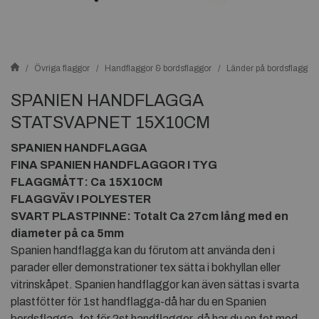
Övriga flaggor
Handflaggor & bordsflaggor
Länder på bordsflaggor
SPANIEN HANDFLAGGA
STATSVAPNET 15X10CM
SPANIEN HANDFLAGGA
FINA SPANIEN HANDFLAGGOR I TYG
FLAGGMÅTT: Ca 15X10CM
FLAGGVÄV I POLYESTER
SVART PLASTPINNE: Totalt Ca 27cm lång med en
diameter på ca 5mm
Spanien handflagga kan du förutom att använda den i
parader eller demonstrationer tex sätta i bokhyllan eller
vitrinskåpet. Spanien handflaggor kan även sättas i svarta
plastfötter för 1st handflagga-då har du en Spanien
bordsflagga, fot för 2st handflaggor-då har du en fot med