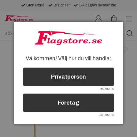
Stort utbud
Bra priser
1-4 dagars leveranstid
Välkommen! Välj hur du vill handla:
Privatperson
med moms
Företag
utan moms