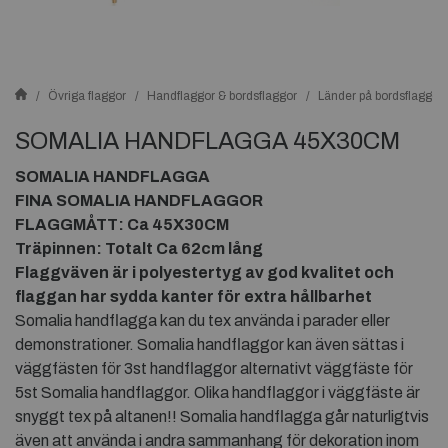
Övriga flaggor
Handflaggor & bordsflaggor
Länder på bordsflaggor
SOMALIA HANDFLAGGA 45X30CM
SOMALIA HANDFLAGGA
FINA SOMALIA HANDFLAGGOR
FLAGGMÅTT: Ca 45X30CM
Träpinnen: Totalt Ca 62cm lång
Flaggväven är i polyestertyg av god kvalitet och
flaggan har sydda kanter för extra hållbarhet
Somalia handflagga kan du tex använda i parader eller
demonstrationer. Somalia handflaggor kan även sättas i
väggfästen för 3st handflaggor alternativt väggfäste för
5st Somalia handflaggor. Olika handflaggor i väggfäste är
snyggt tex på altanen!! Somalia handflagga går naturligtvis
även att använda i andra sammanhang för dekoration inom