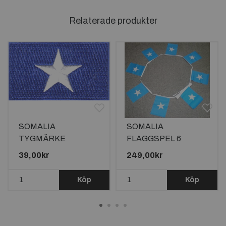
Relaterade produkter
SOMALIA
SOMALIA
TYGMÄRKE
FLAGGSPEL 6
65x38mm
METER LÅNGT MED
39,00kr
249,00kr
20 FLAGGOR
Köp
Köp