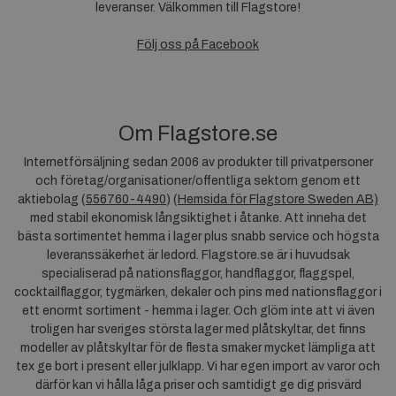
leveranser. Välkommen till Flagstore!
Följ oss på Facebook
Om Flagstore.se
Internetförsäljning sedan 2006 av produkter till privatpersoner
och företag/organisationer/offentliga sektorn genom ett
aktiebolag (
556760-4490
) (
Hemsida för Flagstore Sweden AB)
med stabil ekonomisk långsiktighet i åtanke. Att inneha det
bästa sortimentet hemma i lager plus snabb service och högsta
leveranssäkerhet är ledord. Flagstore.se är i huvudsak
specialiserad på nationsflaggor, handflaggor, flaggspel,
cocktailflaggor, tygmärken, dekaler och pins med nationsflaggor i
ett enormt sortiment - hemma i lager. Och glöm inte att vi även
troligen har sveriges största lager med plåtskyltar, det finns
modeller av plåtskyltar för de flesta smaker mycket lämpliga att
tex ge bort i present eller julklapp. Vi har egen import av varor och
därför kan vi hålla låga priser och samtidigt ge dig prisvärd