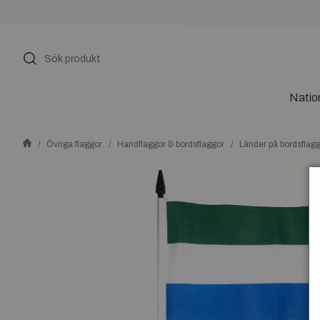
Natio
Övriga flaggor
Handflaggor & bordsflaggor
Länder på bordsflag