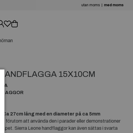
utan moms
med moms
hörnan
 HANDFLAGGA 15X10CM
GGA
DFLAGGOR
 Ca 27cm lång med en diameter på ca 5mm
u förutom att använda den i parader eller demonstrationer
rinskåpet. Sierra Leone handflaggor kan även sättas i svarta