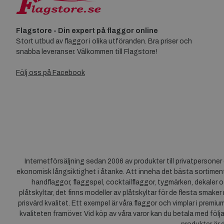
Flagstore - Din expert på flaggor online
Stort utbud av flaggor i olika utföranden. Bra priser och
snabba leveranser. Välkommen till Flagstore!
Följ oss på Facebook
Internetförsäljning sedan 2006 av produkter till privatpersone
ekonomisk långsiktighet i åtanke. Att inneha det bästa sortiment
handflaggor, flaggspel, cocktailflaggor, tygmärken, dekaler o
plåtskyltar, det finns modeller av plåtskyltar för de flesta smaker
prisvärd kvalitet. Ett exempel är våra flaggor och vimplar i premi
kvaliteten framöver. Vid köp av våra varor kan du betala med följ