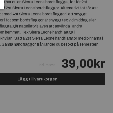
-då har du en Sierra Leone bordsflagga, fot för 2st
ed 2st Sierra Leone bordsflaggor. Alternativt fot för 4st
ot med 4st Sierra Leone bordsflaggor i ett snyggt
 i fot som bordsflaggor är snyggt tex vid middag eller
flagga går naturligtvis även att använda i andra
om hemmet. Tex Sierra Leone handflagga i
khyllan. Sätta 2st Sierra Leone handflaggor med pinnarna i
é. Samla handflaggor från länder du besökt på semestern,
39,00kr
Inkl. moms:
Lägg till varukorgen