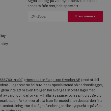
e
Signa upp dig på vårt nyhetsbrev och få det
senaste från oss, helt spamfritt.
Prenumerera
licy
olicy
556760-4490
) (
Hemsida för Flagstore Sweden AB)
med stabil
dord. Flagstore.se är i huvudsak specialiserad på nationsflaggor,
 glöm inte att vi även troligen har sveriges största lager med
rt av varor och därför kan vi hålla låga priser och samtidigt ge dig
 marknaden. Vi kommer att ta fram fler modeller av dessa i den fina
akturabetalning. Har du några funderingar eller synpunkter på våra