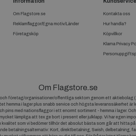
Information
Kundservic
Om Flagstore.se
Kontakta oss
Reklamflaggor/Egna motiv/Länder
Hur handla?
Företagsköp
Köpvillkor
Klarna Privacy Po
Personuppgiftsp
Om Flagstore.se
r och företag/organisationer/offentliga sektorn genom ett aktiebolag (
et hemma i lager plus snabb service och högsta leveranssäkerhet är le
ch pins med nationsflaggor i ett enormt sortiment - hemma i lager. Och
 mycket lämpliga att tex ge bort i present eller julklapp. Vi har egen impo
um kvalitet som vi bedömer tillhör det absolut bästa som går att hitta på
ande betalningsalternativ: Kort, direktbetalning, Swish, delbetalning, f