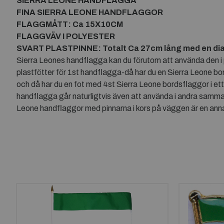
SIERRA LEONE HANDFLAGGA
FINA SIERRA LEONE HANDFLAGGOR
FLAGGMÅTT: Ca 15X10CM
FLAGGVÄV I POLYESTER
SVART PLASTPINNE: Totalt Ca 27cm lång med en di
Sierra Leones handflagga kan du förutom att använda den i pa
plastfötter för 1st handflagga-då har du en Sierra Leone bo
och då har du en fot med 4st Sierra Leone bordsflaggor i et
handflagga går naturligtvis även att använda i andra samma
Leone handflaggor med pinnarna i kors på väggen är en anna