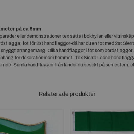
ameter på ca 5mm
rader eller demonstrationer tex sätta i bokhyllan eller vitrinskå
rdsflagga, fot för 2st handflaggor-då har du en fot med 2st Sierr
t snyggt arrangemang. Olika handflaggor i fot som bordsflaggor ä
nhang för dekoration inom hemmet. Tex Sierra Leone handflagga i
n idé. Samla handflaggor från länder du besökt på semestern, ell
Relaterade produkter