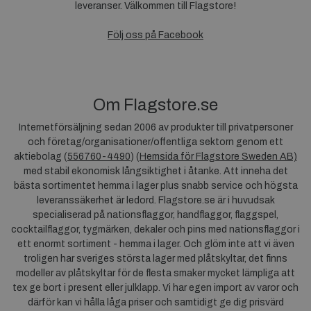
leveranser. Välkommen till Flagstore!
Följ oss på Facebook
Om Flagstore.se
Internetförsäljning sedan 2006 av produkter till privatpersoner
och företag/organisationer/offentliga sektorn genom ett
aktiebolag (
556760-4490
) (
Hemsida för Flagstore Sweden AB)
med stabil ekonomisk långsiktighet i åtanke. Att inneha det
bästa sortimentet hemma i lager plus snabb service och högsta
leveranssäkerhet är ledord. Flagstore.se är i huvudsak
specialiserad på nationsflaggor, handflaggor, flaggspel,
cocktailflaggor, tygmärken, dekaler och pins med nationsflaggor i
ett enormt sortiment - hemma i lager. Och glöm inte att vi även
troligen har sveriges största lager med plåtskyltar, det finns
modeller av plåtskyltar för de flesta smaker mycket lämpliga att
tex ge bort i present eller julklapp. Vi har egen import av varor och
därför kan vi hålla låga priser och samtidigt ge dig prisvärd