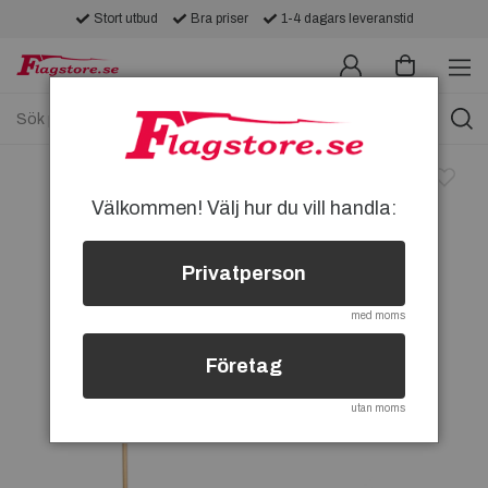
Stort utbud
Bra priser
1-4 dagars leveranstid
Välkommen! Välj hur du vill handla:
Privatperson
med moms
Företag
utan moms