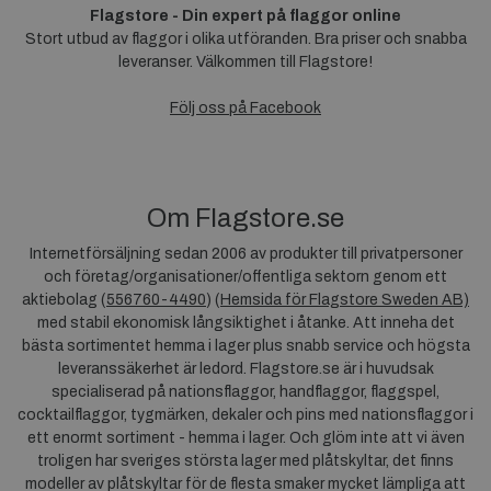
Flagstore - Din expert på flaggor online
Stort utbud av flaggor i olika utföranden. Bra priser och snabba
leveranser. Välkommen till Flagstore!
Följ oss på Facebook
Om Flagstore.se
Internetförsäljning sedan 2006 av produkter till privatpersoner
och företag/organisationer/offentliga sektorn genom ett
aktiebolag (
556760-4490
) (
Hemsida för Flagstore Sweden AB)
med stabil ekonomisk långsiktighet i åtanke. Att inneha det
bästa sortimentet hemma i lager plus snabb service och högsta
leveranssäkerhet är ledord. Flagstore.se är i huvudsak
specialiserad på nationsflaggor, handflaggor, flaggspel,
cocktailflaggor, tygmärken, dekaler och pins med nationsflaggor i
ett enormt sortiment - hemma i lager. Och glöm inte att vi även
troligen har sveriges största lager med plåtskyltar, det finns
modeller av plåtskyltar för de flesta smaker mycket lämpliga att