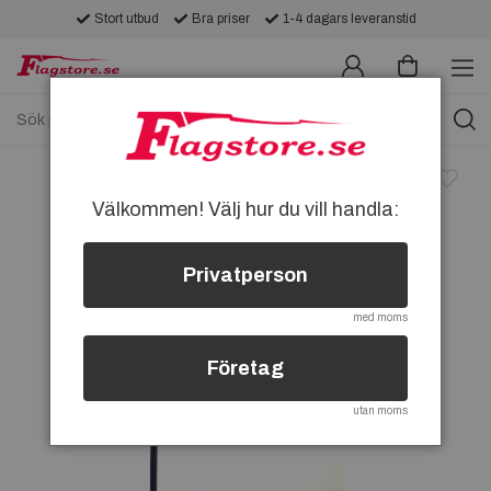
Stort utbud
Bra priser
1-4 dagars leveranstid
Välkommen! Välj hur du vill handla:
Privatperson
med moms
Företag
utan moms