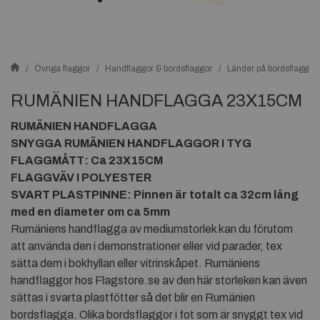
Övriga flaggor
Handflaggor & bordsflaggor
Länder på bordsflaggor
RUMÄNIEN HANDFLAGGA 23X15CM
RUMÄNIEN HANDFLAGGA
SNYGGA RUMÄNIEN HANDFLAGGOR I TYG
FLAGGMÅTT: Ca 23X15CM
FLAGGVÄV I POLYESTER
SVART PLASTPINNE: Pinnen är totalt ca 32cm lång
med en diameter om ca 5mm
Rumäniens handflagga av mediumstorlek kan du förutom
att använda den i demonstrationer eller vid parader, tex
sätta dem i bokhyllan eller vitrinskåpet. Rumäniens
handflaggor hos Flagstore.se av den här storleken kan även
sättas i svarta plastfötter så det blir en Rumänien
bordsflagga. Olika bordsflaggor i fot som är snyggt tex vid