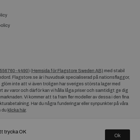
licy
olicy
556760-4490
) (
Hemsida för Flagstore Sweden AB)
med stabil
dord. Flagstore.se är i huvudsak specialiserad på nationsflaggor,
 glöm inte att vi även troligen har sveriges största lager med
rt av varor och därför kan vi hålla låga priser och samtidigt ge dig
 marknaden. Vi kommer att ta fram fler modeller av dessa i den fina
akturabetalning. Har du några funderingar eller synpunkter på våra
n du
klicka här
.
tt trycka OK
Ok