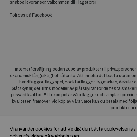
snabba leveranser. Välkommen till Flagstore!
Följ oss på Facebook
Internetförsäljning sedan 2006 av produkter till privatpersone
ekonomisk långsiktighet i åtanke. Att inneha det bästa sortiment
handflaggor, flaggspel, cocktailflaggor, tygmärken, dekaler o
plåtskyltar, det finns modeller av plåtskyltar för de flesta smaker
prisvärd kvalitet. Ett exempel är våra flaggor och vimplar i premi
kvaliteten framöver. Vid köp av våra varor kan du betala med följ
produkter är 
Vi använder cookies för att ge dig den bästa upplevelsen 
och surfa vidare på webbplatsen.