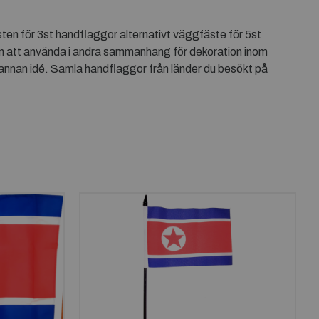
en för 3st handflaggor alternativt väggfäste för 5st
en att använda i andra sammanhang för dekoration inom
annan idé. Samla handflaggor från länder du besökt på