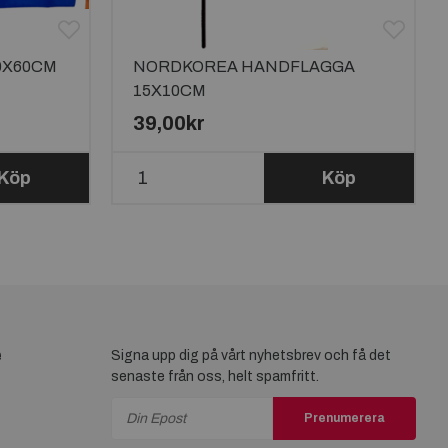
0X60CM
NORDKOREA HANDFLAGGA
15X10CM
39,00kr
Köp
Köp
e
Signa upp dig på vårt nyhetsbrev och få det
senaste från oss, helt spamfritt.
Prenumerera