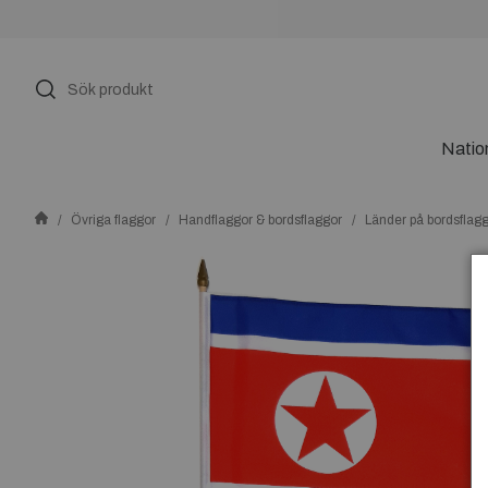
Natio
Övriga flaggor
Handflaggor & bordsflaggor
Länder på bordsflag