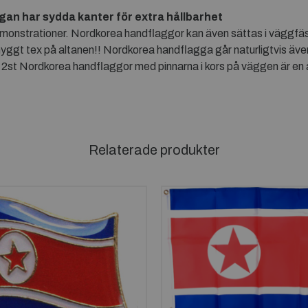
ggan har sydda kanter för extra hållbarhet
monstrationer. Nordkorea handflaggor kan även sättas i väggfäst
nyggt tex på altanen!! Nordkorea handflagga går naturligtvis äv
 2st Nordkorea handflaggor med pinnarna i kors på väggen är en 
Relaterade produkter