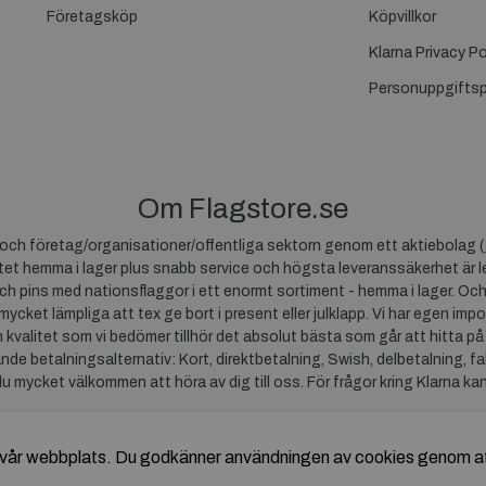
Företagsköp
Köpvillkor
Klarna Privacy Po
Personuppgiftsp
Om Flagstore.se
r och företag/organisationer/offentliga sektorn genom ett aktiebolag (
et hemma i lager plus snabb service och högsta leveranssäkerhet är le
ch pins med nationsflaggor i ett enormt sortiment - hemma i lager. Och
 mycket lämpliga att tex ge bort i present eller julklapp. Vi har egen impo
um kvalitet som vi bedömer tillhör det absolut bästa som går att hitta på
ande betalningsalternativ: Kort, direktbetalning, Swish, delbetalning, f
du mycket välkommen att höra av dig till oss. För frågor kring Klarna ka
av vår webbplats. Du godkänner användningen av cookies genom a