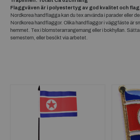
Träpinnen: Totalt Ca 62cm lång
Flaggväven är i polyestertyg av god kvalitet och fla
Nordkorea handflagga kan du tex använda i parader eller de
Nordkorea handflaggor. Olika handflaggor i väggfäste är s
hemmet. Tex i blomsterarrangemang eller i bokhyllan. Sätta
semestern, eller besökt via arbetet.