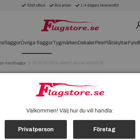
Stort utbud
Bra priser
1-4 dagars leveranstid
nsflaggor
Övriga flaggor
Tygmärken
Dekaler
Pins
Plåtskyltar
Fynd
gor-handflaggor
NORDKOREA HANDFLAGGA 45X30CM
NORDKOREA H
NORDKOREA HANDFLAGG
FINA NORDKOREA HANDF
FLAGGMÅTT: Ca 45X30CM
Välkommen! Välj hur du vill handla:
Träpinnen: Totalt Ca 62cm
Flaggväven är i polyesterty
extra hållbarhet
Privatperson
Företag
Nordkorea handflagga kan du t