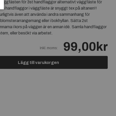
väggfästen för 3st handflaggor alternativt väggfäste för
ka handflaggor i väggfäste är snyggt tex på altanen!!
rligtvis även att använda i andra sammanhang för
blomsterarrangemang eller i bokhyllan. Sätta 2st
narna i kors på väggen är en annan idé. Samla handflaggor
ern, eller besökt via arbetet.
99,00kr
Inkl. moms:
Lägg till varukorgen