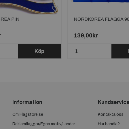
REA PIN
NORDKOREA FLAGGA 9
r
139,00kr
Köp
Information
Kundservic
Om Flagstore.se
Kontakta oss
Reklamflaggor/Egna motiv/Länder
Hur handla?