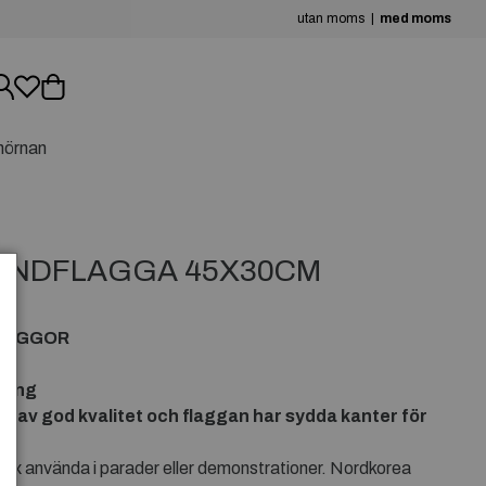
utan moms
med moms
hörnan
ANDFLAGGA 45X30CM
A
LAGGOR
 lång
g av god kvalitet och flaggan har sydda kanter för
ex använda i parader eller demonstrationer. Nordkorea