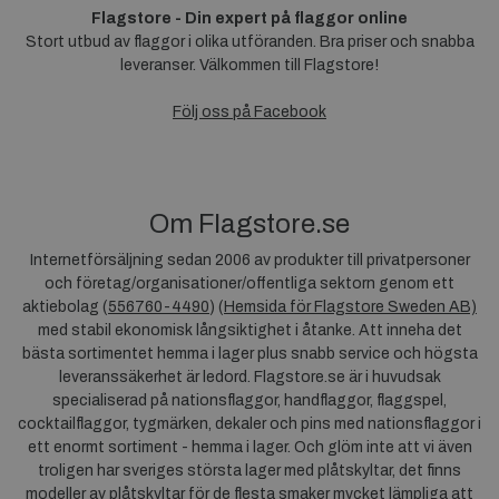
Flagstore - Din expert på flaggor online
Stort utbud av flaggor i olika utföranden. Bra priser och snabba
leveranser. Välkommen till Flagstore!
Följ oss på Facebook
Om Flagstore.se
Internetförsäljning sedan 2006 av produkter till privatpersoner
och företag/organisationer/offentliga sektorn genom ett
aktiebolag (
556760-4490
) (
Hemsida för Flagstore Sweden AB)
med stabil ekonomisk långsiktighet i åtanke. Att inneha det
bästa sortimentet hemma i lager plus snabb service och högsta
leveranssäkerhet är ledord. Flagstore.se är i huvudsak
specialiserad på nationsflaggor, handflaggor, flaggspel,
cocktailflaggor, tygmärken, dekaler och pins med nationsflaggor i
ett enormt sortiment - hemma i lager. Och glöm inte att vi även
troligen har sveriges största lager med plåtskyltar, det finns
modeller av plåtskyltar för de flesta smaker mycket lämpliga att