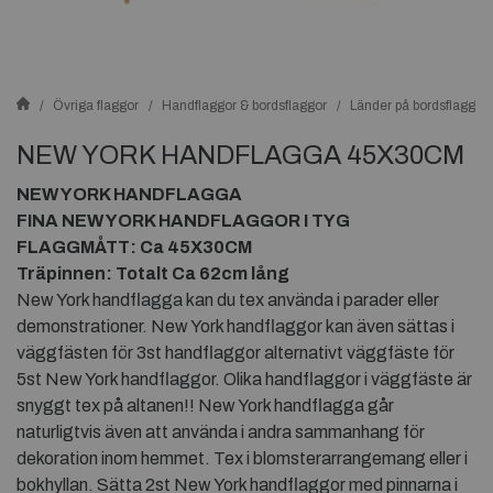
Övriga flaggor
Handflaggor & bordsflaggor
Länder på bordsflaggor
NEW YORK HANDFLAGGA 45X30CM
NEW YORK HANDFLAGGA
FINA NEW YORK HANDFLAGGOR I TYG
FLAGGMÅTT: Ca 45X30CM
Träpinnen: Totalt Ca 62cm lång
New York handflagga kan du tex använda i parader eller
demonstrationer. New York handflaggor kan även sättas i
väggfästen för 3st handflaggor alternativt väggfäste för
5st New York handflaggor. Olika handflaggor i väggfäste är
snyggt tex på altanen!! New York handflagga går
naturligtvis även att använda i andra sammanhang för
dekoration inom hemmet. Tex i blomsterarrangemang eller i
bokhyllan. Sätta 2st New York handflaggor med pinnarna i