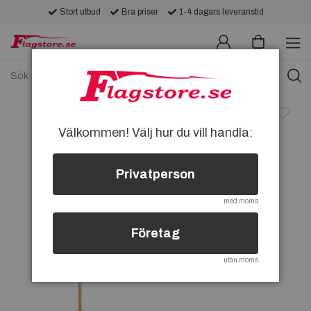
Stort utbud
Bra priser
1-4 dagars leveranstid
Välkommen! Välj hur du vill handla:
Privatperson
med moms
Företag
utan moms