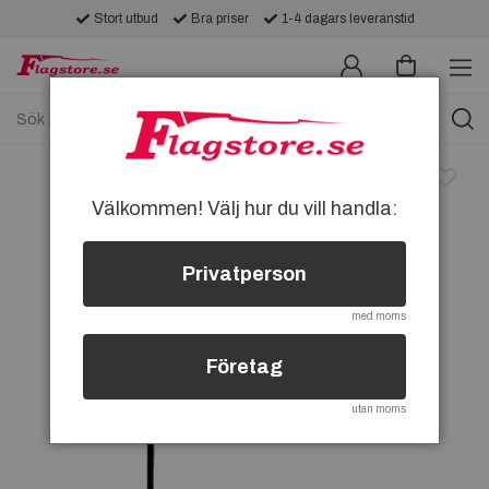
Stort utbud
Bra priser
1-4 dagars leveranstid
Välkommen! Välj hur du vill handla:
Privatperson
med moms
Företag
utan moms