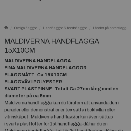
Övriga flaggor
Handflaggor & bordsflaggor
Länder på bordsflaggor
MALDIVERNA HANDFLAGGA
15X10CM
MALDIVERNA HANDFLAGGA
FINA MALDIVERNA HANDFLAGGOR
FLAGGMÅTT: Ca 15X10CM
FLAGGVÄV I POLYESTER
SVART PLASTPINNE: Totalt Ca 27cm lång med en
diameter på ca 5mm
Maldiverna handflagga kan du förutom att använda den i
parader eller demonstrationer tex sätta i bokhyllan eller
vitrinskåpet. Maldiverna handflaggor kan även sättas
i svarta plastfötter för 1st handflagga-då har du en
Maldiverna bordsflagga, fot för 2st handflaggor-då har du