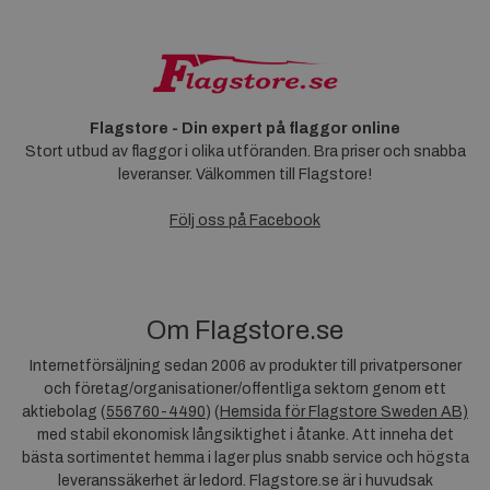
Flagstore - Din expert på flaggor online
Stort utbud av flaggor i olika utföranden. Bra priser och snabba
leveranser. Välkommen till Flagstore!
Följ oss på Facebook
Om Flagstore.se
Internetförsäljning sedan 2006 av produkter till privatpersoner
och företag/organisationer/offentliga sektorn genom ett
aktiebolag (
556760-4490
) (
Hemsida för Flagstore Sweden AB)
med stabil ekonomisk långsiktighet i åtanke. Att inneha det
bästa sortimentet hemma i lager plus snabb service och högsta
leveranssäkerhet är ledord. Flagstore.se är i huvudsak