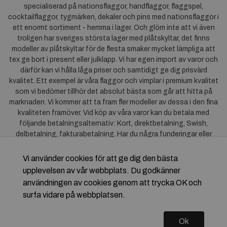
specialiserad på nationsflaggor, handflaggor, flaggspel,
cocktailflaggor, tygmärken, dekaler och pins med nationsflaggor i
ett enormt sortiment - hemma i lager. Och glöm inte att vi även
troligen har sveriges största lager med plåtskyltar, det finns
modeller av plåtskyltar för de flesta smaker mycket lämpliga att
tex ge bort i present eller julklapp. Vi har egen import av varor och
därför kan vi hålla låga priser och samtidigt ge dig prisvärd
kvalitet. Ett exempel är våra flaggor och vimplar i premium kvalitet
som vi bedömer tillhör det absolut bästa som går att hitta på
marknaden. Vi kommer att ta fram fler modeller av dessa i den fina
kvaliteten framöver. Vid köp av våra varor kan du betala med
följande betalningsalternativ: Kort, direktbetalning, Swish,
delbetalning, fakturabetalning. Har du några funderingar eller
synpunkter på våra produkter är du mycket välkommen att höra av
dig till oss. För frågor kring Klarna kan du
klicka här
.
Vi använder cookies för att ge dig den bästa
upplevelsen av vår webbplats. Du godkänner
användningen av cookies genom att trycka OK och
surfa vidare på webbplatsen.
Ok