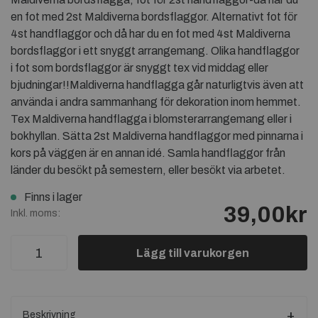
en fot med 2st Maldiverna bordsflaggor. Alternativt fot för
4st handflaggor och då har du en fot med 4st Maldiverna
bordsflaggor i ett snyggt arrangemang. Olika handflaggor
i fot som bordsflaggor är snyggt tex vid middag eller
bjudningar!!Maldiverna handflagga går naturligtvis även att
använda i andra sammanhang för dekoration inom hemmet.
Tex Maldiverna handflagga i blomsterarrangemang eller i
bokhyllan. Sätta 2st Maldiverna handflaggor med pinnarna i
kors på väggen är en annan idé. Samla handflaggor från
länder du besökt på semestern, eller besökt via arbetet.
Finns i lager
39,00kr
Inkl. moms:
Lägg till varukorgen
Beskrivning