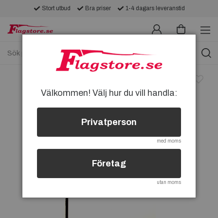
Stort utbud
Bra priser
1-4 dagars leveranstid
Välkommen! Välj hur du vill handla:
Privatperson
med moms
Företag
utan moms