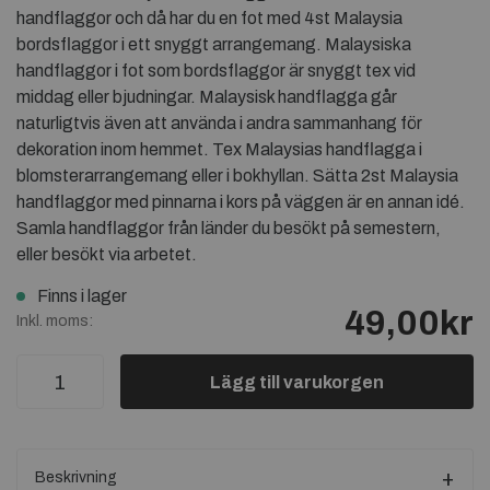
handflaggor och då har du en fot med 4st Malaysia
bordsflaggor i ett snyggt arrangemang. Malaysiska
handflaggor i fot som bordsflaggor är snyggt tex vid
middag eller bjudningar. Malaysisk handflagga går
naturligtvis även att använda i andra sammanhang för
dekoration inom hemmet. Tex Malaysias handflagga i
blomsterarrangemang eller i bokhyllan. Sätta 2st Malaysia
handflaggor med pinnarna i kors på väggen är en annan idé.
Samla handflaggor från länder du besökt på semestern,
eller besökt via arbetet.
Finns i lager
49,00kr
Inkl. moms:
Lägg till varukorgen
Beskrivning