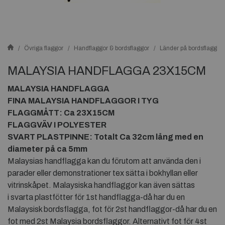
Övriga flaggor
Handflaggor & bordsflaggor
Länder på bordsflaggor
MALAYSIA HANDFLAGGA 23X15CM
MALAYSIA HANDFLAGGA
FINA MALAYSIA HANDFLAGGOR I TYG
FLAGGMÅTT: Ca 23X15CM
FLAGGVÄV I POLYESTER
SVART PLASTPINNE: Totalt Ca 32cm lång med en
diameter på ca 5mm
Malaysias handflagga kan du förutom att använda den i
parader eller demonstrationer tex sätta i bokhyllan eller
vitrinskåpet. Malaysiska handflaggor kan även sättas
i svarta plastfötter för 1st handflagga-då har du en
Malaysisk bordsflagga, fot för 2st handflaggor-då har du en
fot med 2st Malaysia bordsflaggor. Alternativt fot för 4st