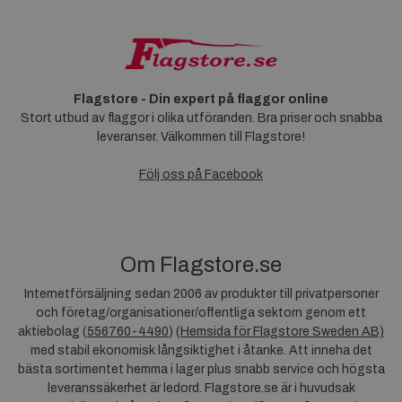
Flagstore - Din expert på flaggor online
Stort utbud av flaggor i olika utföranden. Bra priser och snabba
leveranser. Välkommen till Flagstore!
Följ oss på Facebook
Om Flagstore.se
Internetförsäljning sedan 2006 av produkter till privatpersoner
och företag/organisationer/offentliga sektorn genom ett
aktiebolag (
556760-4490
) (
Hemsida för Flagstore Sweden AB)
med stabil ekonomisk långsiktighet i åtanke. Att inneha det
bästa sortimentet hemma i lager plus snabb service och högsta
leveranssäkerhet är ledord. Flagstore.se är i huvudsak