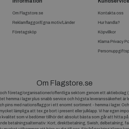
Information
Kundservic
Om Flagstore.se
Kontakta oss
Reklamflaggor/Egna motiv/Länder
Hur handla?
Företagsköp
Köpvillkor
Klarna Privacy Po
Personuppgiftsp
Om Flagstore.se
r och företag/organisationer/offentliga sektorn genom ett aktiebolag (
et hemma i lager plus snabb service och högsta leveranssäkerhet är le
ch pins med nationsflaggor i ett enormt sortiment - hemma i lager. Och
 mycket lämpliga att tex ge bort i present eller julklapp. Vi har egen impo
um kvalitet som vi bedömer tillhör det absolut bästa som går att hitta på
ande betalningsalternativ: Kort, direktbetalning, Swish, delbetalning, f