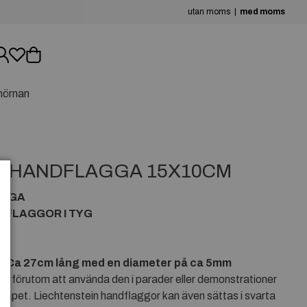
utan moms
med moms
hörnan
N HANDFLAGGA 15X10CM
AGGA
DFLAGGOR I TYG
 Ca 27cm lång med en diameter på ca 5mm
u förutom att använda den i parader eller demonstrationer
rinskåpet. Liechtenstein handflaggor kan även sättas i svarta