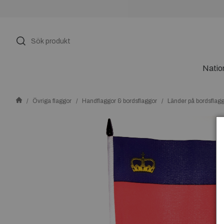
Natio
Övriga flaggor
Handflaggor & bordsflaggor
Länder på bordsflag