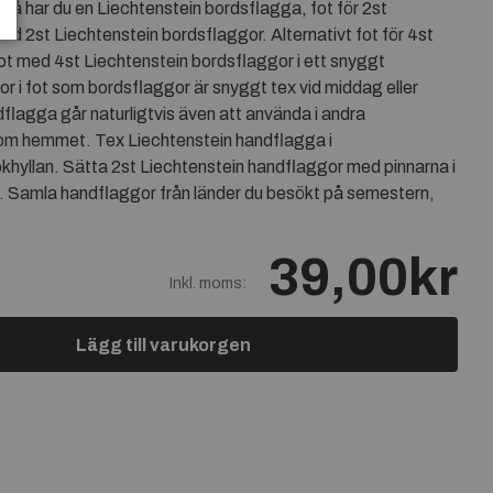
då har du en Liechtenstein bordsflagga, fot för 2st
ed 2st Liechtenstein bordsflaggor. Alternativt fot för 4st
ot med 4st Liechtenstein bordsflaggor i ett snyggt
 i fot som bordsflaggor är snyggt tex vid middag eller
dflagga går naturligtvis även att använda i andra
om hemmet. Tex Liechtenstein handflagga i
khyllan. Sätta 2st Liechtenstein handflaggor med pinnarna i
é. Samla handflaggor från länder du besökt på semestern,
39,00kr
Inkl. moms:
Lägg till varukorgen