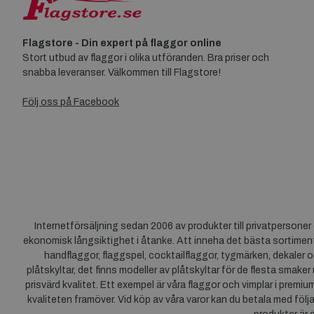
Flagstore - Din expert på flaggor online
Stort utbud av flaggor i olika utföranden. Bra priser och
snabba leveranser. Välkommen till Flagstore!
Följ oss på Facebook
Internetförsäljning sedan 2006 av produkter till privatpersone
ekonomisk långsiktighet i åtanke. Att inneha det bästa sortiment
handflaggor, flaggspel, cocktailflaggor, tygmärken, dekaler o
plåtskyltar, det finns modeller av plåtskyltar för de flesta smaker
prisvärd kvalitet. Ett exempel är våra flaggor och vimplar i premi
kvaliteten framöver. Vid köp av våra varor kan du betala med följ