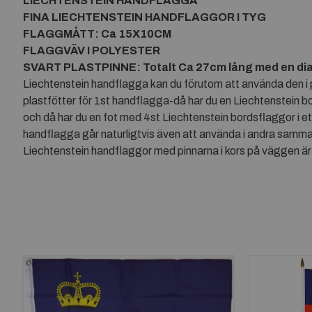
LIECHTENSTEIN HANDFLAGGA
FINA LIECHTENSTEIN HANDFLAGGOR I TYG
FLAGGMÅTT: Ca 15X10CM
FLAGGVÄV I POLYESTER
SVART PLASTPINNE: Totalt Ca 27cm lång med en di
Liechtenstein handflagga kan du förutom att använda den i pa
plastfötter för 1st handflagga-då har du en Liechtenstein b
och då har du en fot med 4st Liechtenstein bordsflaggor i e
handflagga går naturligtvis även att använda i andra samma
Liechtenstein handflaggor med pinnarna i kors på väggen är 