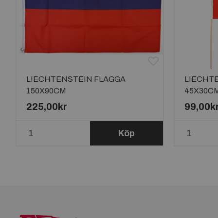
LIECHTENSTEIN FLAGGA
LIECHT
150X90CM
45X30C
225,00kr
99,00k
Köp