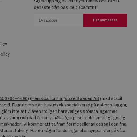
e
Signa upp dig på vårt nyhetsbrev och få det
senaste från oss, helt spamfritt.
Prenumerera
licy
olicy
556760-4490
) (
Hemsida för Flagstore Sweden AB)
med stabil
dord. Flagstore.se är i huvudsak specialiserad på nationsflaggor,
 glöm inte att vi även troligen har sveriges största lager med
rt av varor och därför kan vi hålla låga priser och samtidigt ge dig
 marknaden. Vi kommer att ta fram fler modeller av dessa i den fina
akturabetalning. Har du några funderingar eller synpunkter på våra