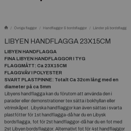
Övriga flaggor
Handflaggor & bordsflaggor
Länder på bordsflaggor
LIBYEN HANDFLAGGA 23X15CM
LIBYEN HANDFLAGGA
FINA LIBYEN HANDFLAGGOR I TYG
FLAGGMÅTT: Ca 23X15CM
FLAGGVÄV I POLYESTER
SVART PLASTPINNE: Totalt Ca 32cm lång med en
diameter på ca 5mm
Libyens handflagga kan du förutom att använda den i
parader eller demonstrationer tex sätta i bokhyllan eller
vitrinskåpet. Libyska handflaggor kan även sättas i svarta
plastfötter för 1st handflagga-då har du en Libysk
bordsflagga, fot för 2st handflaggor-då har du en fot med
2st Libyen bordsflaggor. Alternativt fot för 4st handflaggor