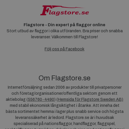
Flagstore - Din expert på flaggor online
Stort utbud av flaggor i olika utföranden. Bra priser och snabba
leveranser. Välkommen till Flagstore!
Följ oss på Facebook
Om Flagstore.se
Internetförsäljning sedan 2006 av produkter till privatpersoner
och företag/organisationer/offentliga sektorn genom ett
aktiebolag (
556760-4490
) (
Hemsida för Flagstore Sweden AB)
med stabil ekonomisk långsiktighet i åtanke. Att inneha det
bästa sortimentet hemma i lager plus snabb service och högsta
leveranssäkerhet är ledord. Flagstore.se är i huvudsak
specialiserad på nationsflaggor, handflaggor, flaggspel,