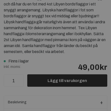
och då har du en fot med 4st Libyen bordsflaggor i ett
snyggt arrangemang. Libyska handflaggor i fot som
bordsflaggor är snyggt tex vid middag eller bjudningar!!
Libysk handflagga går naturligtvis även att använda i andra
sammanhang för dekoration inom hemmet. Tex Libyen
handflagga i blomsterarrangemang eller i bokhyllan. Sätta
2st Libyen handflaggor med pinnarna i kors på väggen är en
annan idé. Samla handflaggor från länder du besökt på
semestern, eller besökt via arbetet.
Finns i lager
49,00kr
Inkl. moms:
Lägg till varukorgen
Beskrivning