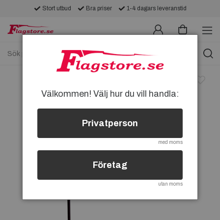
Stort utbud
Bra priser
1-4 dagars leveranstid
Välkommen! Välj hur du vill handla:
Privatperson
med moms
Företag
utan moms