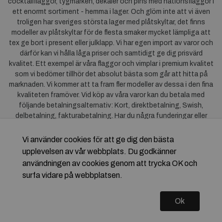
cocktailflaggor, tygmärken, dekaler och pins med nationsflaggor i
ett enormt sortiment - hemma i lager. Och glöm inte att vi även
troligen har sveriges största lager med plåtskyltar, det finns
modeller av plåtskyltar för de flesta smaker mycket lämpliga att
tex ge bort i present eller julklapp. Vi har egen import av varor och
därför kan vi hålla låga priser och samtidigt ge dig prisvärd
kvalitet. Ett exempel är våra flaggor och vimplar i premium kvalitet
som vi bedömer tillhör det absolut bästa som går att hitta på
marknaden. Vi kommer att ta fram fler modeller av dessa i den fina
kvaliteten framöver. Vid köp av våra varor kan du betala med
följande betalningsalternativ: Kort, direktbetalning, Swish,
delbetalning, fakturabetalning. Har du några funderingar eller
synpunkter på våra produkter är du mycket välkommen att höra av
dig till oss. För frågor kring Klarna kan du
klicka här
.
Vi använder cookies för att ge dig den bästa
upplevelsen av vår webbplats. Du godkänner
användningen av cookies genom att trycka OK och
surfa vidare på webbplatsen.
Ok
Copyright © 2026 Flagstore.se Skapad med
Vendre