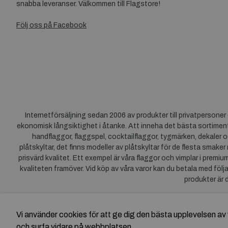
snabba leveranser. Välkommen till Flagstore!
Följ oss på Facebook
Internetförsäljning sedan 2006 av produkter till privatpersone
ekonomisk långsiktighet i åtanke. Att inneha det bästa sortiment
handflaggor, flaggspel, cocktailflaggor, tygmärken, dekaler o
plåtskyltar, det finns modeller av plåtskyltar för de flesta smaker
prisvärd kvalitet. Ett exempel är våra flaggor och vimplar i premi
kvaliteten framöver. Vid köp av våra varor kan du betala med följ
produkter är 
Vi använder cookies för att ge dig den bästa upplevelsen 
och surfa vidare på webbplatsen.