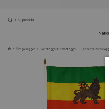
Natio
Övriga flaggor
Handflaggor & bordsflaggor
Länder på bordsflag