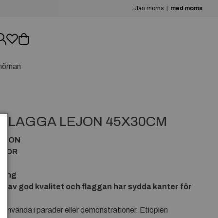
utan moms
med moms
hörnan
DFLAGGA LEJON 45X30CM
LEJON
GGOR
 lång
g av god kvalitet och flaggan har sydda kanter för
 använda i parader eller demonstrationer. Etiopien