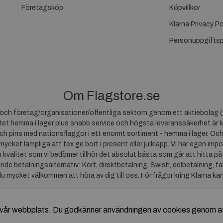
Företagsköp
Köpvillkor
Klarna Privacy Po
Personuppgiftsp
Om Flagstore.se
r och företag/organisationer/offentliga sektorn genom ett aktiebolag (
et hemma i lager plus snabb service och högsta leveranssäkerhet är le
ch pins med nationsflaggor i ett enormt sortiment - hemma i lager. Och
 mycket lämpliga att tex ge bort i present eller julklapp. Vi har egen impo
um kvalitet som vi bedömer tillhör det absolut bästa som går att hitta på
ande betalningsalternativ: Kort, direktbetalning, Swish, delbetalning, f
du mycket välkommen att höra av dig till oss. För frågor kring Klarna ka
av vår webbplats. Du godkänner användningen av cookies genom a