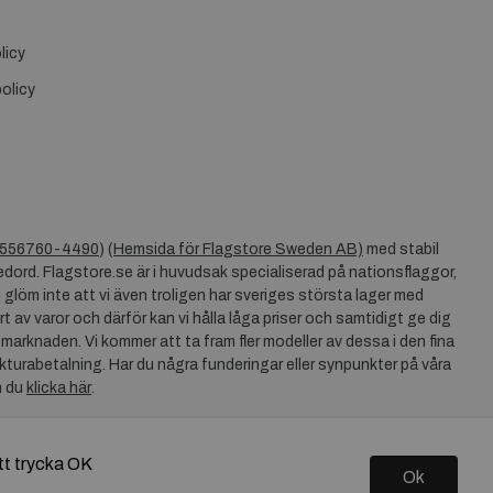
licy
olicy
556760-4490
) (
Hemsida för Flagstore Sweden AB)
med stabil
dord. Flagstore.se är i huvudsak specialiserad på nationsflaggor,
 glöm inte att vi även troligen har sveriges största lager med
rt av varor och därför kan vi hålla låga priser och samtidigt ge dig
 marknaden. Vi kommer att ta fram fler modeller av dessa i den fina
akturabetalning. Har du några funderingar eller synpunkter på våra
n du
klicka här
.
tt trycka OK
Ok