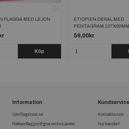
N FLAGGA MED LEJON
ETIOPIEN DEKAL MED
M
PENTAGRAM 127X90M
kr
59,00kr
Köp
Information
Kundservic
Om Flagstore.se
Kontakta oss
Reklamflaggor/Egna motiv/Länder
Hur handla?