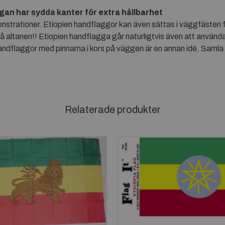
ggan har sydda kanter för extra hållbarhet
nstrationer. Etiopien handflaggor kan även sättas i väggfästen f
på altanen!! Etiopien handflagga går naturligtvis även att använ
andflaggor med pinnarna i kors på väggen är en annan idé. Samla
Relaterade produkter