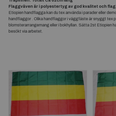
Träpinnen: Totalt Ca 62cm lång
Flaggväven är i polyestertyg av god kvalitet och fla
Etiopien handflagga kan du tex använda i parader eller demo
handflaggor . Olika handflaggor i väggfäste är snyggt tex 
blomsterarrangemang eller i bokhyllan. Sätta 2st Etiopien h
besökt via arbetet.