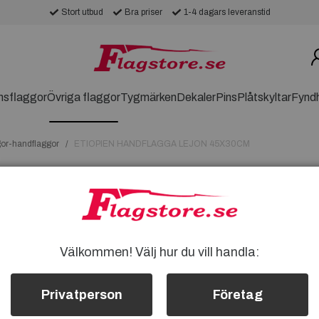
Stort utbud
Bra priser
1-4 dagars leveranstid
nsflaggor
Övriga flaggor
Tygmärken
Dekaler
Pins
Plåtskyltar
Fynd
gor-handflaggor
ETIOPIEN HANDFLAGGA LEJON 45X30CM
ETIOPIEN HAN
ETIOPIEN HANDFLAGGA 
FINA ETIOPIEN HANDFLA
FLAGGMÅTT: Ca 45X30CM
Välkommen! Välj hur du vill handla:
Träpinnen: Totalt Ca 62cm
Flaggväven är i polyesterty
extra hållbarhet
Privatperson
Företag
Etiopien handflagga kan du tex