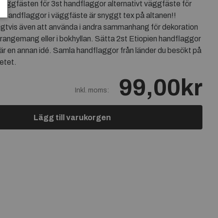
väggfästen för 3st handflaggor alternativt väggfäste för
ka handflaggor i väggfäste är snyggt tex på altanen!!
ligtvis även att använda i andra sammanhang för dekoration
angemang eller i bokhyllan. Sätta 2st Etiopien handflaggor
är en annan idé. Samla handflaggor från länder du besökt på
etet.
99,00kr
Inkl. moms:
Lägg till varukorgen