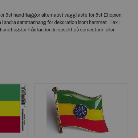
ör 3st handflaggor alternativt väggfäste för 5st Etiopien
da i andra sammanhang för dekoration inom hemmet. Tex i
 handflaggor från länder du besökt på semestern, eller