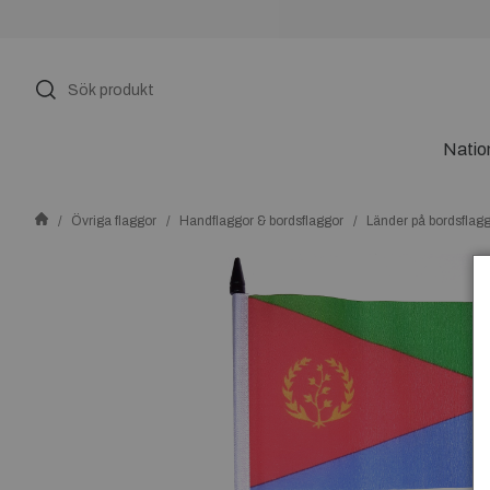
Natio
Övriga flaggor
Handflaggor & bordsflaggor
Länder på bordsflag