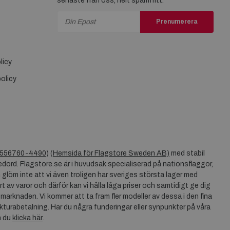
senaste från oss, helt spamfritt.
Prenumerera
licy
olicy
556760-4490
) (
Hemsida för Flagstore Sweden AB)
med stabil
dord. Flagstore.se är i huvudsak specialiserad på nationsflaggor,
 glöm inte att vi även troligen har sveriges största lager med
rt av varor och därför kan vi hålla låga priser och samtidigt ge dig
 marknaden. Vi kommer att ta fram fler modeller av dessa i den fina
akturabetalning. Har du några funderingar eller synpunkter på våra
n du
klicka här
.