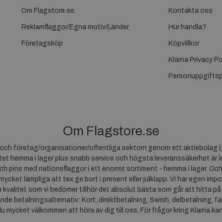
Om Flagstore.se
Kontakta oss
Reklamflaggor/Egna motiv/Länder
Hur handla?
Företagsköp
Köpvillkor
Klarna Privacy Po
Personuppgiftsp
Om Flagstore.se
r och företag/organisationer/offentliga sektorn genom ett aktiebolag (
et hemma i lager plus snabb service och högsta leveranssäkerhet är le
ch pins med nationsflaggor i ett enormt sortiment - hemma i lager. Och
 mycket lämpliga att tex ge bort i present eller julklapp. Vi har egen impo
um kvalitet som vi bedömer tillhör det absolut bästa som går att hitta på
ande betalningsalternativ: Kort, direktbetalning, Swish, delbetalning, f
du mycket välkommen att höra av dig till oss. För frågor kring Klarna ka