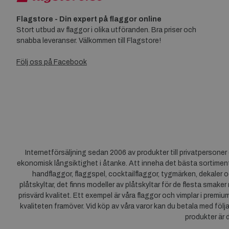
Flagstore - Din expert på flaggor online
Stort utbud av flaggor i olika utföranden. Bra priser och
snabba leveranser. Välkommen till Flagstore!
Följ oss på Facebook
Internetförsäljning sedan 2006 av produkter till privatpersone
ekonomisk långsiktighet i åtanke. Att inneha det bästa sortiment
handflaggor, flaggspel, cocktailflaggor, tygmärken, dekaler o
plåtskyltar, det finns modeller av plåtskyltar för de flesta smaker
prisvärd kvalitet. Ett exempel är våra flaggor och vimplar i premi
kvaliteten framöver. Vid köp av våra varor kan du betala med följ
produkter är 