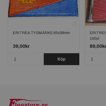
ERITREA TYGMÄRKE 65x38mm
ERITRE
100st
39,00kr
89,00k
Köp