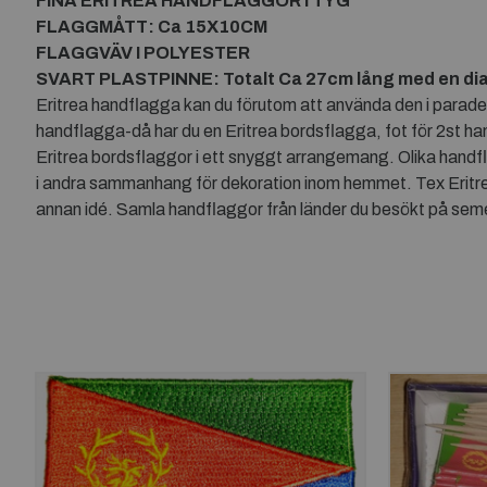
FINA ERITREA HANDFLAGGOR I TYG
FLAGGMÅTT: Ca 15X10CM
FLAGGVÄV I POLYESTER
SVART PLASTPINNE: Totalt Ca 27cm lång med en di
Eritrea handflagga kan du förutom att använda den i parader e
handflagga-då har du en Eritrea bordsflagga, fot för 2st han
Eritrea bordsflaggor i ett snyggt arrangemang. Olika handfl
i andra sammanhang för dekoration inom hemmet. Tex Eritrea
annan idé. Samla handflaggor från länder du besökt på semes