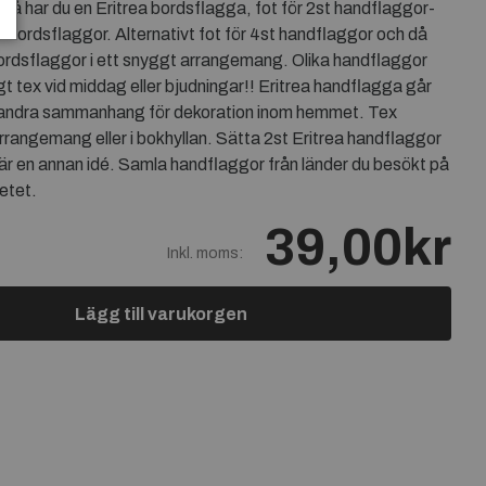
-då har du en Eritrea bordsflagga, fot för 2st handflaggor-
a bordsflaggor. Alternativt fot för 4st handflaggor och då
bordsflaggor i ett snyggt arrangemang. Olika handflaggor
t tex vid middag eller bjudningar!! Eritrea handflagga går
 i andra sammanhang för dekoration inom hemmet. Tex
rrangemang eller i bokhyllan. Sätta 2st Eritrea handflaggor
är en annan idé. Samla handflaggor från länder du besökt på
etet.
39,00kr
Inkl. moms:
Lägg till varukorgen