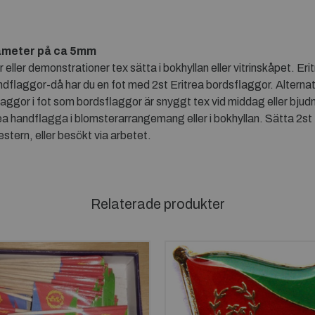
ameter på ca 5mm
ller demonstrationer tex sätta i bokhyllan eller vitrinskåpet. Eri
dflaggor-då har du en fot med 2st Eritrea bordsflaggor. Alternat
aggor i fot som bordsflaggor är snyggt tex vid middag eller bjudn
 handflagga i blomsterarrangemang eller i bokhyllan. Sätta 2st 
tern, eller besökt via arbetet.
Relaterade produkter