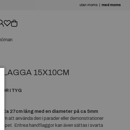
utan moms
med moms
hörnan
FLAGGA 15X10CM
OR I TYG
 Ca 27cm lång med en diameter på ca 5mm
tom att använda den i parader eller demonstrationer
inskåpet. Eritrea handflaggor kan även sättas i svarta