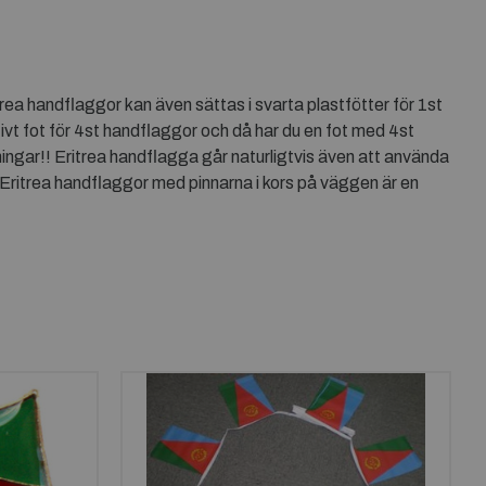
trea handflaggor kan även sättas i svarta plastfötter för 1st
ivt fot för 4st handflaggor och då har du en fot med 4st
ingar!! Eritrea handflagga går naturligtvis även att använda
Eritrea handflaggor med pinnarna i kors på väggen är en