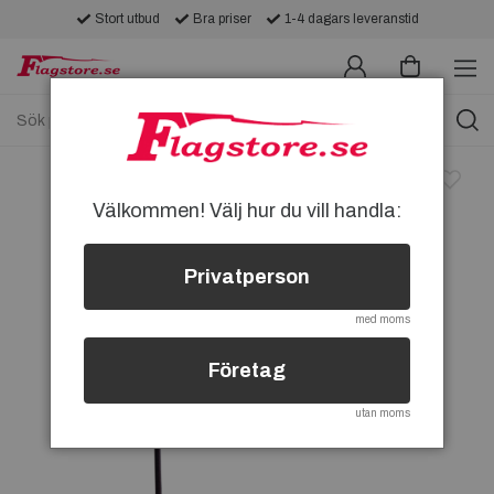
Stort utbud
Bra priser
1-4 dagars leveranstid
Välkommen! Välj hur du vill handla:
Privatperson
med moms
Företag
utan moms