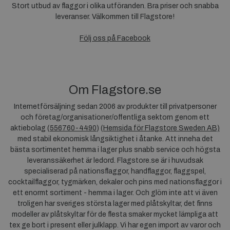
Stort utbud av flaggor i olika utföranden. Bra priser och snabba
leveranser. Välkommen till Flagstore!
Följ oss på Facebook
Om Flagstore.se
Internetförsäljning sedan 2006 av produkter till privatpersoner
och företag/organisationer/offentliga sektorn genom ett
aktiebolag (
556760-4490
) (
Hemsida för Flagstore Sweden AB)
med stabil ekonomisk långsiktighet i åtanke. Att inneha det
bästa sortimentet hemma i lager plus snabb service och högsta
leveranssäkerhet är ledord. Flagstore.se är i huvudsak
specialiserad på nationsflaggor, handflaggor, flaggspel,
cocktailflaggor, tygmärken, dekaler och pins med nationsflaggor i
ett enormt sortiment - hemma i lager. Och glöm inte att vi även
troligen har sveriges största lager med plåtskyltar, det finns
modeller av plåtskyltar för de flesta smaker mycket lämpliga att
tex ge bort i present eller julklapp. Vi har egen import av varor och