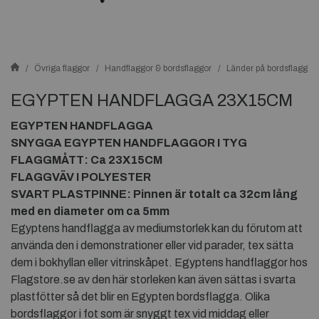
Övriga flaggor
Handflaggor & bordsflaggor
Länder på bordsflaggor
EGYPTEN HANDFLAGGA 23X15CM
EGYPTEN HANDFLAGGA
SNYGGA EGYPTEN HANDFLAGGOR I TYG
FLAGGMÅTT: Ca 23X15CM
FLAGGVÄV I POLYESTER
SVART PLASTPINNE: Pinnen är totalt ca 32cm lång
med en diameter om ca 5mm
Egyptens handflagga av mediumstorlek kan du förutom att
använda den i demonstrationer eller vid parader, tex sätta
dem i bokhyllan eller vitrinskåpet. Egyptens handflaggor hos
Flagstore.se av den här storleken kan även sättas i svarta
plastfötter så det blir en Egypten bordsflagga. Olika
bordsflaggor i fot som är snyggt tex vid middag eller