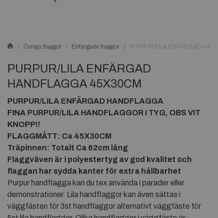
Övriga flaggor
Enfärgade flaggor
PURPUR/LILA ENFÄRGAD HAN
PURPUR/LILA ENFÄRGAD
HANDFLAGGA 45X30CM
PURPUR/LILA ENFÄRGAD HANDFLAGGA
FINA PURPUR/LILA HANDFLAGGOR I TYG, OBS VIT
KNOPP!!
FLAGGMÅTT: Ca 45X30CM
Träpinnen: Totalt Ca 62cm lång
Flaggväven är i polyestertyg av god kvalitet och
flaggan har sydda kanter för extra hållbarhet
Purpur handflagga kan du tex använda i parader eller
demonstrationer. Lila handflaggor kan även sättas i
väggfästen för 3st handflaggor alternativt väggfäste för
5st lila handflaggor. Olika handflaggor i väggfäste är