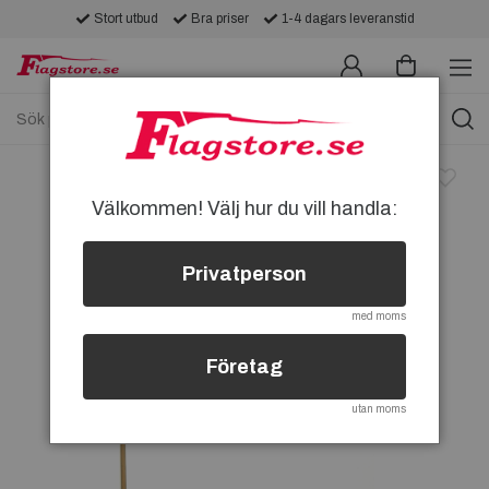
Stort utbud
Bra priser
1-4 dagars leveranstid
Välkommen! Välj hur du vill handla:
Privatperson
med moms
Företag
utan moms