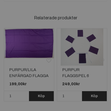
Relaterade produkter
PURPUR/LILA
PURPUR
ENFÄRGAD FLAGGA
FLAGGSPEL 6
150X90CM
METER LÅNGT MED
199,00kr
249,00kr
20 FLAGGOR
Köp
Köp