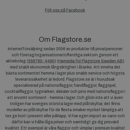
Följ oss på Facebook
Om Flagstore.se
Internetförsäljning sedan 2006 av produkter till privatpersoner
och företag/organisationer/offentliga sektorn genom ett
aktiebolag (
556760-4490
) (
Hemsida för Flagstore Sweden AB)
med stabil ekonomisk långsiktighet i åtanke. Att inneha det
bästa sortimentet hemma i lager plus snabb service och högsta
leveranssäkerhet är ledord. Flagstore.se är i huvudsak
specialiserad på nationsflaggor, handflaggor, flaggspel,
cocktailflaggor, tygmärken, dekaler och pins med nationsflaggor i
ett enormt sortiment - hemma i lager. Och glöm inte att vi även
troligen har sveriges största lager med plåtskyltar, det finns
modeller av plåtskyltar för de flesta smaker mycket lämpliga att
tex ge bort i present eller julklapp. Vi har egen import av varor och
därför kan vi hålla låga priser och samtidigt ge dig prisvärd
kvalitet. Ett exempel är våra flaggor och vimplar i premium kvalitet