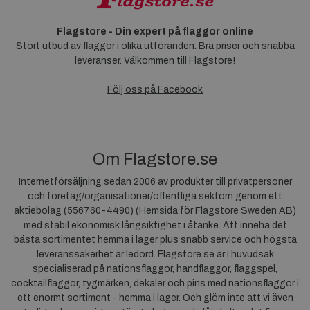
Flagstore - Din expert på flaggor online
Stort utbud av flaggor i olika utföranden. Bra priser och snabba
leveranser. Välkommen till Flagstore!
Följ oss på Facebook
Om Flagstore.se
Internetförsäljning sedan 2006 av produkter till privatpersoner
och företag/organisationer/offentliga sektorn genom ett
aktiebolag (
556760-4490
) (
Hemsida för Flagstore Sweden AB)
med stabil ekonomisk långsiktighet i åtanke. Att inneha det
bästa sortimentet hemma i lager plus snabb service och högsta
leveranssäkerhet är ledord. Flagstore.se är i huvudsak
specialiserad på nationsflaggor, handflaggor, flaggspel,
cocktailflaggor, tygmärken, dekaler och pins med nationsflaggor i
ett enormt sortiment - hemma i lager. Och glöm inte att vi även