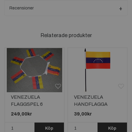
Recensioner
Relaterade produkter
VENEZUELA
VENEZUELA
FLAGGSPEL 6
HANDFLAGGA
METER LÅNGT MED
15X10CM (8 stjärnor)
249,00kr
39,00kr
20 FLAGGOR 8st
STJÄRNOR
Köp
Köp