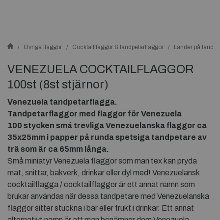
Övriga flaggor
Cocktailflaggor & tandpetarflaggor
Länder på tandpe
VENEZUELA COCKTAILFLAGGOR
100st (8st stjärnor)
Venezuela tandpetarflagga.
Tandpetarflaggor med flaggor för
Venezuela
100 stycken små trevliga
Venezuelanska flaggor ca
35x25mm i papper på runda spetsiga tandpetare av
trä som är ca 65mm långa.
Små miniatyr Venezuela flaggor som man tex kan pryda
mat, snittar, bakverk, drinkar eller dyl med! Venezuelansk
cocktailflagga / cocktailflaggor är ett annat namn som
brukar användas när dessa tandpetare med Venezuelanska
flaggor sitter stuckna i bär eller frukt i drinkar. Ett annat
alternativt namn är att man benämner dem Venezuela