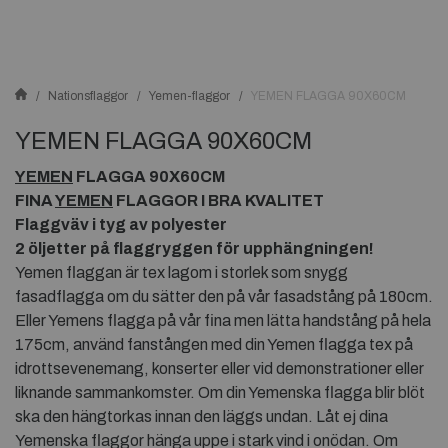
Nationsflaggor
Yemen-flaggor
YEMEN FLAGGA 90X60CM
YEMEN FLAGGA 90X60CM
YEMEN
FLAGGA 90X60CM
FINA
YEMEN
FLAGGOR I BRA KVALITET
Flaggväv i tyg av polyester
2 öljetter på flaggryggen för upphängningen!
Yemen flaggan är tex lagom i storlek som snygg
fasadflagga om du sätter den på vår fasadstång på 180cm.
Eller Yemens flagga på vår fina men lätta handstång på hela
175cm, använd fanstången med din Yemen flagga tex på
idrottsevenemang, konserter eller vid demonstrationer eller
liknande sammankomster. Om din Yemenska flagga blir blöt
ska den hängtorkas innan den läggs undan. Låt ej dina
Yemenska flaggor hänga uppe i stark vind i onödan. Om