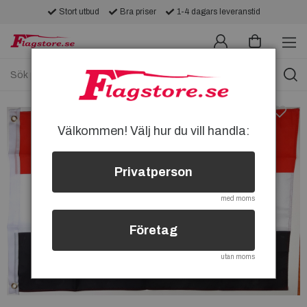
Stort utbud
Bra priser
1-4 dagars leveranstid
Välkommen! Välj hur du vill handla:
Privatperson
med moms
Företag
utan moms