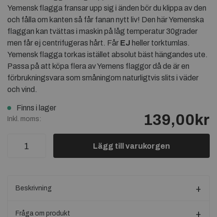
Yemensk flagga fransar upp sig i änden bör du klippa av den
och fålla om kanten så får fanan nytt liv! Den här Yemenska
flaggan kan tvättas i maskin på låg temperatur 30grader
men får ej centrifugeras hårt. Får
EJ
heller torktumlas.
Yemensk flagga torkas istället absolut bäst hängandes ute.
Passa på att köpa flera av Yemens flaggor då de är en
förbrukningsvara som småningom naturligtvis slits i väder
och vind.
Finns i lager
139,00kr
Inkl. moms:
Lägg till varukorgen
Beskrivning
Fråga om produkt