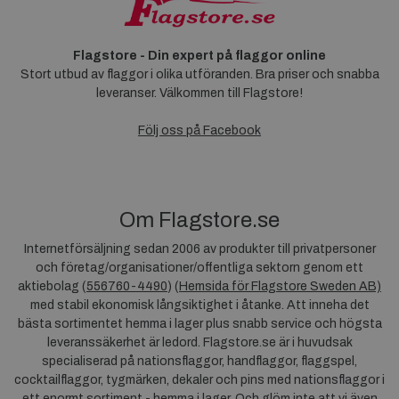
Flagstore - Din expert på flaggor online
Stort utbud av flaggor i olika utföranden. Bra priser och snabba
leveranser. Välkommen till Flagstore!
Följ oss på Facebook
Om Flagstore.se
Internetförsäljning sedan 2006 av produkter till privatpersoner
och företag/organisationer/offentliga sektorn genom ett
aktiebolag (
556760-4490
) (
Hemsida för Flagstore Sweden AB)
med stabil ekonomisk långsiktighet i åtanke. Att inneha det
bästa sortimentet hemma i lager plus snabb service och högsta
leveranssäkerhet är ledord. Flagstore.se är i huvudsak
specialiserad på nationsflaggor, handflaggor, flaggspel,
cocktailflaggor, tygmärken, dekaler och pins med nationsflaggor i
ett enormt sortiment - hemma i lager. Och glöm inte att vi även