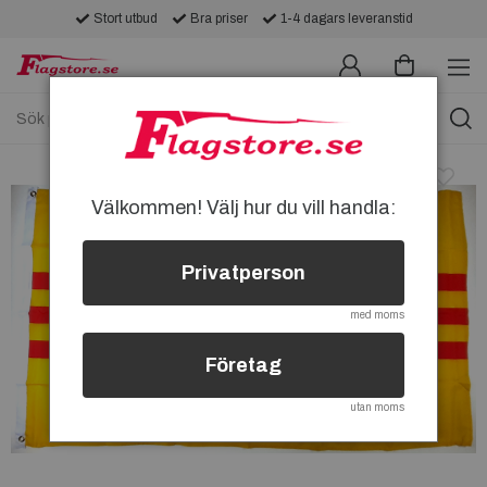
Stort utbud
Bra priser
1-4 dagars leveranstid
Välkommen! Välj hur du vill handla:
Privatperson
med moms
Företag
utan moms