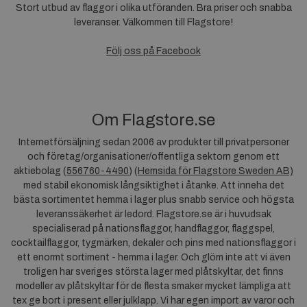
Stort utbud av flaggor i olika utföranden. Bra priser och snabba
leveranser. Välkommen till Flagstore!
Följ oss på Facebook
Om Flagstore.se
Internetförsäljning sedan 2006 av produkter till privatpersoner
och företag/organisationer/offentliga sektorn genom ett
aktiebolag (
556760-4490
) (
Hemsida för Flagstore Sweden AB)
med stabil ekonomisk långsiktighet i åtanke. Att inneha det
bästa sortimentet hemma i lager plus snabb service och högsta
leveranssäkerhet är ledord. Flagstore.se är i huvudsak
specialiserad på nationsflaggor, handflaggor, flaggspel,
cocktailflaggor, tygmärken, dekaler och pins med nationsflaggor i
ett enormt sortiment - hemma i lager. Och glöm inte att vi även
troligen har sveriges största lager med plåtskyltar, det finns
modeller av plåtskyltar för de flesta smaker mycket lämpliga att
tex ge bort i present eller julklapp. Vi har egen import av varor och