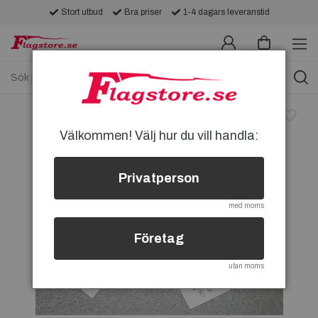
Stort utbud
Bra priser
1-4 dagars leveranstid
Välkommen! Välj hur du vill handla:
Privatperson
med moms
Företag
utan moms