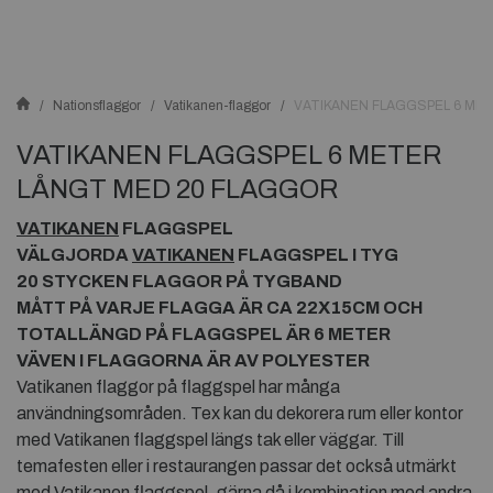
Nationsflaggor
Vatikanen-flaggor
VATIKANEN FLAGGSPEL 6 ME
VATIKANEN FLAGGSPEL 6 METER
LÅNGT MED 20 FLAGGOR
VATIKANEN
FLAGGSPEL
VÄLGJORDA
VATIKANEN
FLAGGSPEL I TYG
20 STYCKEN FLAGGOR PÅ TYGBAND
MÅTT PÅ VARJE FLAGGA ÄR CA 22X15CM OCH
TOTALLÄNGD PÅ FLAGGSPEL ÄR 6 METER
VÄVEN I FLAGGORNA ÄR AV POLYESTER
Vatikanen flaggor på flaggspel har många
användningsområden. Tex kan du dekorera rum eller kontor
med Vatikanen flaggspel längs tak eller väggar. Till
temafesten eller i restaurangen passar det också utmärkt
med Vatikanen flaggspel, gärna då i kombination med andra