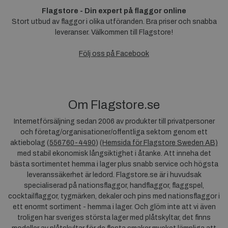
Flagstore - Din expert på flaggor online
Stort utbud av flaggor i olika utföranden. Bra priser och snabba
leveranser. Välkommen till Flagstore!
Följ oss på Facebook
Om Flagstore.se
Internetförsäljning sedan 2006 av produkter till privatpersoner
och företag/organisationer/offentliga sektorn genom ett
aktiebolag (
556760-4490
) (
Hemsida för Flagstore Sweden AB)
med stabil ekonomisk långsiktighet i åtanke. Att inneha det
bästa sortimentet hemma i lager plus snabb service och högsta
leveranssäkerhet är ledord. Flagstore.se är i huvudsak
specialiserad på nationsflaggor, handflaggor, flaggspel,
cocktailflaggor, tygmärken, dekaler och pins med nationsflaggor i
ett enormt sortiment - hemma i lager. Och glöm inte att vi även
troligen har sveriges största lager med plåtskyltar, det finns